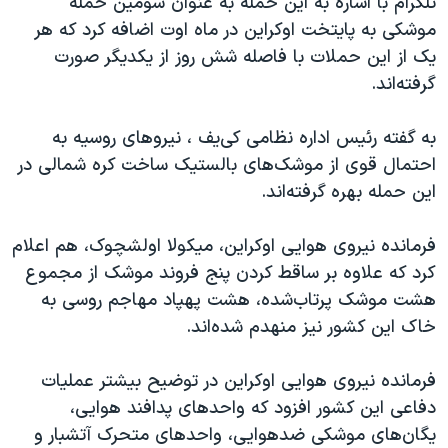
تلگرام با اشاره به این حمله به عنوان سومین حمله
اسرائیل در جنگ
موشکی به پایتخت اوکراین در ماه اوت اضافه کرد که هر
نرگس محمدی برنده جایزه نوبل صلح
یک از این حملات با فاصله شش روز از یکدیگر صورت
همایش محافظه‌کاران آمریکا «سی‌پک»
گرفته‌اند.
صفحه‌های ویژه
به گفته رئیس اداره نظامی کی‌یف ، نیروهای روسیه به
سفر پرزیدنت ترامپ به چین
احتمال قوی از موشک‌های بالستیک ساخت کره شمالی در
این حمله بهره گرفته‌اند.
فرمانده نیروی هوایی اوکراین، میکولا اولشچوک، هم اعلام
کرد که علاوه بر ساقط کردن پنج فروند موشک از مجموع
هشت موشک پرتاب‌شده، هشت پهپاد مهاجم روسی به
خاک این کشور نیز منهدم شده‌اند.
فرمانده نیروی هوایی اوکراین در توضیح بیشتر عملیات
دفاعی این کشور افزود که واحدهای پدافند هوایی،
یگان‌های موشکی ضدهوایی، واحدهای متحرک آتشبار و