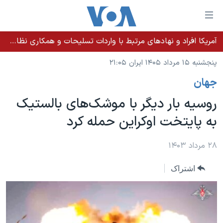
ینکهای
ابل
سترسی
آمریکا افراد و نهادهای مرتبط با واردات تسلیحات و همکاری نظامی کوبا را تحریم کرد
خانه
هش
پنجشنبه ۱۵ مرداد ۱۴۰۵ ایران ۲۱:۰۵
نسخه سبک وب‌سایت
ه
جهان
حتوای
موضوع ها
صلی
روسیه بار دیگر با موشک‌های بالستیک
برنامه های تلویزیونی
ایران
هش
به پایتخت اوکراین حمله کرد
جدول برنامه ها
ه
آمریکا
فحه
صفحه‌های ویژه
جهان
۲۸ مرداد ۱۴۰۳
صلی
فرکانس‌های صدای آمریکا
ورزشی
جام جهانی ۲۰۲۶
هش
اشتراک
پخش رادیویی
ه
گزیده‌ها
عملیات خشم حماسی
ستجو
۲۵۰سالگی آمریکا
ویژه برنامه‌ها
یادگیری زبان انگلیسی
ویدیوها
بایگانی برنامه‌های تلویزیونی