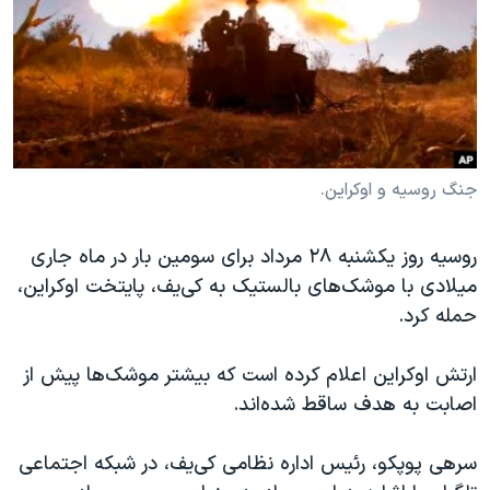
دنبال کنید
مستندها
فرهنگ و زندگی
حقوق شهروندی
انتخابات ریاست جمهوری آمریکا ۲۰۲۴
اقتصادی
حمله جمهوری اسلامی به اسرائیل
رمز مهسا
علم و فناوری
زبانهای مختلف
اسرائیل در جنگ
ورزش زنان در ایران
جنگ روسیه و اوکراین.
گالری عکس
اعتراضات زن، زندگی، آزادی
روسیه روز یکشنبه ۲۸ مرداد برای سومین بار در ماه جاری
آرشیو پخش زنده
مجموعه مستندهای دادخواهی
میلادی با موشک‌های بالستیک به کی‌یف، پایتخت اوکراین،
تریبونال مردمی آبان ۹۸
حمله کرد.
دادگاه حمید نوری
ارتش اوکراین اعلام کرده است که بیشتر موشک‌ها پیش از
چهل سال گروگان‌گیری
اصابت به هدف ساقط شده‌اند.
قانون شفافیت دارائی کادر رهبری ایران
اعتراضات مردمی آبان ۹۸
سرهی پوپکو، رئیس اداره نظامی کی‌یف، در شبکه اجتماعی