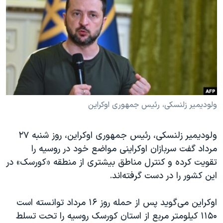
دنبال کنید
مستندها
فرهنگ و زندگی
حقوق شهروندی
انتخابات ریاست جمهوری آمریکا ۲۰۲۴
اقتصادی
حمله جمهوری اسلامی به اسرائیل
رمز مهسا
علم و فناوری
زبانهای مختلف
اسرائیل در جنگ
ورزش زنان در ایران
گالری عکس
اعتراضات زن، زندگی، آزادی
ولودیمیر زلنسکی، رئیس جمهوری اوکراین
آرشیو پخش زنده
مجموعه مستندهای دادخواهی
ولودیمیر زلنسکی، رئیس جمهوری اوکراین، روز شنبه ۲۷
تریبونال مردمی آبان ۹۸
مرداد گفت سربازان اوکراینی مواضع خود در روسیه را
دادگاه حمید نوری
تقویت کرده و کنترل مناطق بیشتری از منطقه «کورسک» در
چهل سال گروگان‌گیری
این کشور را در دست گرفته‌اند.
قانون شفافیت دارائی کادر رهبری ایران
اوکراین می‌گوید پس از حمله روز ۱۶ مرداد توانسته است
اعتراضات مردمی آبان ۹۸
۱۱۵۰ کیلومتر مربع از استان کورسک روسیه را تحت تسلط