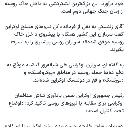
اسرائیل در جنگ
خود درآورد. این بزرگ‌ترین لشکرکشی به داخل خاک روسیه
از زمان جنگ جهانی دوم است.
نرگس محمدی برنده جایزه نوبل صلح
همایش محافظه‌کاران آمریکا «سی‌پک»
آقای زلنسکی به نقل از فرمانده کل نیروهای مسلح اوکراین
صفحه‌های ویژه
گفت سربازان این کشور همگام با پیشروی داخل خاک
روسیه موفق شده‌اند سربازان روسی بیشتری را به اسارت
سفر پرزیدنت ترامپ به چین
بگیرند.
به گفته او، سربازن اوکراینی طی شبانه‌روز گذشته موفق به
دفع ده‌ها حمله روسیه در مناطق «پوکروفسک» و
«تورتسک» واقع در دونتسک اوکراین شده‌اند.
رئیس جمهوری اوکراین ضمن یادآوری تلاش مدافعان
اوکراینی برای مقابله با نیروهای روسی تاکید کرد: «اوضاع
تحت کنترل است.»
همزمان، وزارت خارجه روسیه مدعی شد اوکراین با استفاده