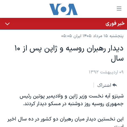
ینکهای
ابل
سترسی
خبر فوری
خانه
هش
پنجشنبه ۱۵ مرداد ۱۴۰۵ ایران ۰۵:۰۵
نسخه سبک وب‌سایت
ه
دیدار رهبران روسیه و ژاپن پس از ۱۰
حتوای
موضوع ها
سال
صلی
برنامه های تلویزیونی
ایران
هش
جدول برنامه ها
ه
۰۹ اردیبهشت ۱۳۹۲
آمریکا
فحه
صفحه‌های ویژه
جهان
اشتراک
صلی
فرکانس‌های صدای آمریکا
ورزشی
جام جهانی ۲۰۲۶
هش
شینزو آبه نخست وزیر ژاپن و ولادیمیر پوتین رئیس
پخش رادیویی
ه
گزیده‌ها
عملیات خشم حماسی
جمهوری روسیه روز دوشنبه در مسکو دیدار کردند.
ستجو
۲۵۰سالگی آمریکا
ویژه برنامه‌ها
یادگیری زبان انگلیسی
این نخستین دیدار میان رهبران دو کشور در ده سال اخیر
ویدیوها
بایگانی برنامه‌های تلویزیونی
است.