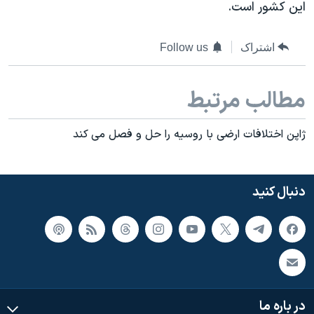
اسرائیل در جنگ
این کشور است.
نرگس محمدی برنده جایزه نوبل صلح
اشتراک
Follow us
همایش محافظه‌کاران آمریکا «سی‌پک»
صفحه‌های ویژه
مطالب مرتبط
سفر پرزیدنت ترامپ به چین
ژاپن اختلافات ارضی با روسیه را حل و فصل می کند
دنبال کنید
در باره ما