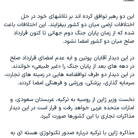
دنبال کنید
مستندها
فرهنگ و زندگی
این دو رهبر توافق کرده اند بر تلاشهای خود در حل
حقوق شهروندی
انتخابات ریاست جمهوری آمریکا ۲۰۲۴
اختلافات ارضی میان دو کشور بیفزایند. این اختلافات باعث
اقتصادی
حمله جمهوری اسلامی به اسرائیل
شده که از زمان پایان جنگ دوم جهانی تا کنون قرارداد
رمز مهسا
علم و فناوری
صلح میان دو کشور امضا نشود.
زبانهای مختلف
اسرائیل در جنگ
ورزش زنان در ایران
در این دیدار آقایان پوتین و ابه عدم امضای قرارداد صلح
گالری عکس
اعتراضات زن، زندگی، آزادی
در دهه های بعد از پایان جنگ را «غیر طبیعی» خواندند.
آرشیو پخش زنده
مجموعه مستندهای دادخواهی
در این دیدار دو طرف توافقنامه هایی در زمینه های تجارت،
سرمایه گذاری، پزشکی، ورزشی و فرهنگی امضا کردند.
تریبونال مردمی آبان ۹۸
دادگاه حمید نوری
نخست وزیر ژاپن از روسیه به ترکیه، عربستان سعودی، و
چهل سال گروگان‌گیری
امارات متحده عربی خواهد رفت و قرار است در این دیدار
مذاکرات تجاری با این کشورها صورت گیرد.
قانون شفافیت دارائی کادر رهبری ایران
اعتراضات مردمی آبان ۹۸
مذاکره ژاپن با ترکیه درباره صدور تکنولوژی هسته ای به