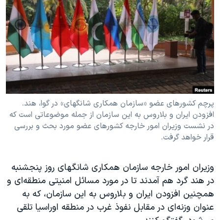
دنبال کنید
مستندها
فرهنگ و زندگی
حقوق شهروندی
انتخابات ریاست جمهوری آمریکا ۲۰۲۴
اقتصادی
حمله جمهوری اسلامی به اسرائیل
رمز مهسا
علم و فناوری
زبانهای مختلف
اسرائیل در جنگ
ورزش زنان در ایران
گالری عکس
اعتراضات زن، زندگی، آزادی
پرچم کشورهای عضو «سازمان همکاری شانگهای» در گوا، هند.
افزودن ایران و بلاروس به این سازمان از جمله موضوعاتی است که
آرشیو پخش زنده
مجموعه مستندهای دادخواهی
در نشست وزیران امور خارجه کشورهای عضو مورد بحث و بررسی
تریبونال مردمی آبان ۹۸
قرار خواهد گرفت.
دادگاه حمید نوری
وزیران امور خارجه سازمان همکاری شانگهای روز پنجشنبه
چهل سال گروگان‌گیری
در هند گرد هم آمدند تا در مورد مسائل امنیتی منطقه‌ای و
قانون شفافیت دارائی کادر رهبری ایران
همچنین افزودن ایران و بلاروس به این سازمان، که به
اعتراضات مردمی آبان ۹۸
عنوان وزنه‌ای در مقابل نفوذ غرب در منطقه اوراسیا تلقی