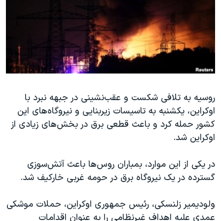
دنبال کنید
مستندها
فرهنگ و زندگی
حقوق شهروندی
انتخابات ریاست جمهوری آمریکا ۲۰۲۴
اقتصادی
حمله جمهوری اسلامی به اسرائیل
رمز مهسا
علم و فناوری
زبانهای مختلف
اسرائیل در جنگ
ورزش زنان در ایران
روسیه به تلافی شکست و عقب‌نشینی در جبهه نبرد با
گالری عکس
اعتراضات زن، زندگی، آزادی
اوکراین، یکشنبه به تاسیسات زیربنایی و نیروگاه‌های این
آرشیو پخش زنده
مجموعه مستندهای دادخواهی
کشور حمله کرد و باعث قطعی برق در بخش‌های زیادی از
تریبونال مردمی آبان ۹۸
اوکراین شد.
دادگاه حمید نوری
در یکی از این موارد، بمباران روس‌ها باعث آتش‌سوزی
چهل سال گروگان‌گیری
گسترده در یک نیروگاه برق در حومه غربی خارکیف شد.
قانون شفافیت دارائی کادر رهبری ایران
ولودیمیر زلنسکی، رئیس جمهوری اوکراین، حملات موشکی
اعتراضات مردمی آبان ۹۸
عمدی علیه اهداف غیرنظامی را به عنوان اقدامات