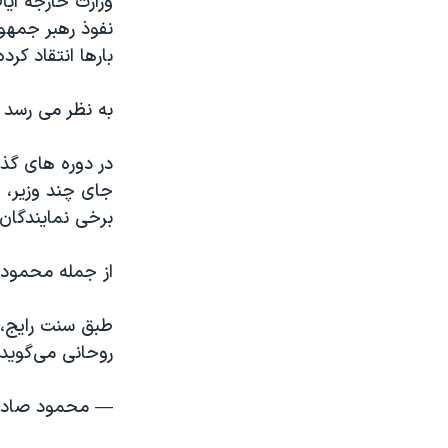
وزارت خارجه ای
نفوذ رهبر جمهو
بارها انتقاد کرده
به نظر می رسد غ
در دوره های گذ
جای چند وزیر، 
برخی نمایندگا
از جمله محمود 
طبق سنت رایج، 
روحانی می‌گوید
— محمود صادقی (@eghi