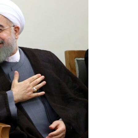
مستندها
فرهنگ و زندگی
حقوق شهروندی
انتخابات ریاست جمهوری آمریکا ۲۰۲۴
اقتصادی
حمله جمهوری اسلامی به اسرائیل
رمز مهسا
علم و فناوری
اسرائیل در جنگ
ورزش زنان در ایران
گالری عکس
اعتراضات زن، زندگی، آزادی
آرشیو پخش زنده
مجموعه مستندهای دادخواهی
تریبونال مردمی آبان ۹۸
دادگاه حمید نوری
چهل سال گروگان‌گیری
قانون شفافیت دارائی کادر رهبری ایران
اعتراضات مردمی آبان ۹۸
اسرائیل در جنگ