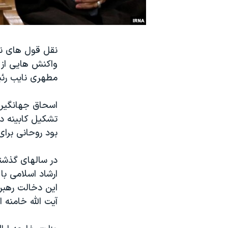
نرگس محمدی برنده جایزه نوبل صلح
همایش محافظه‌کاران آمریکا «سی‌پک»
نقل قول های نزد
صفحه‌های ویژه
واکنش هایی از
سفر پرزیدنت ترامپ به چین
مطهری نایب رئ
اسحاق جهانگیری
تشکیل کابینه د
بود روحانی برای
در سالهای گذشت
ارشاد اسلامی ب
این دخالت رهبر 
آیت الله خامنه 