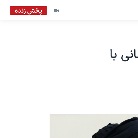
پخش زنده
انی با