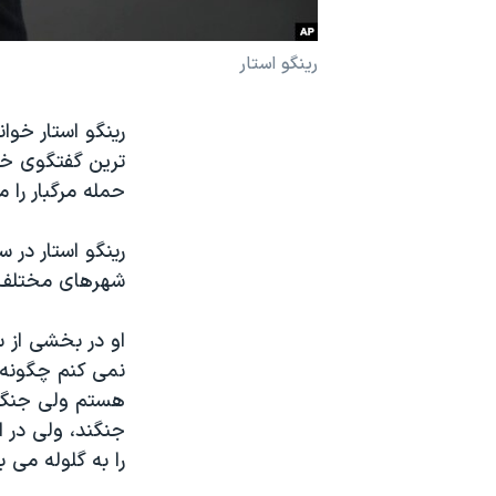
نرگس محمدی برنده جایزه نوبل صلح
رینگو استار
همایش محافظه‌کاران آمریکا «سی‌پک»
صفحه‌های ویژه
رینگو استار خوا
سفر پرزیدنت ترامپ به چین
ترین گفتگوی خود
حمله مرگبار را 
رینگو استار در 
شهرهای مختلف ج
او در بخشی از س
نمی کنم چگونه 
هستم ولی جنگ 
جنگند، ولی در 
را به گلوله می 