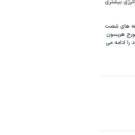
انرژی بیشتری
دهه های شصت
 جورج هریسون
 را ادامه می