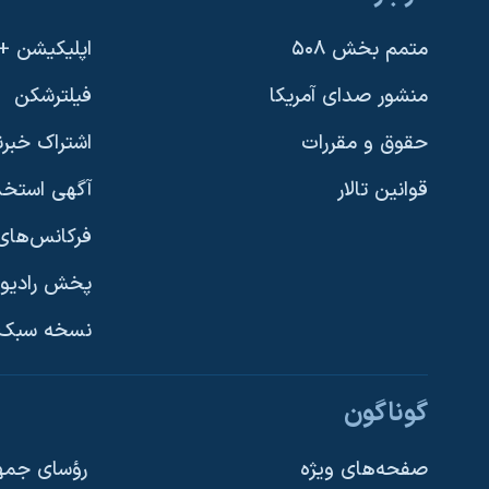
متمم بخش ۵۰۸
اپلیکیشن +VOA
منشور صدای آمریکا
فیلترشکن
حقوق و مقررات
اشتراک خبرن
قوانین تالار
آگهی استخد
فرکانس‌های 
پخش رادیو
یادگیری زبان انگلیسی
نسخه سبک 
دنبال کنید
گوناگون
صفحه‌های ویژه
رؤسای جمهو