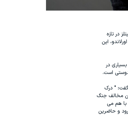
ز در تازه
رلاندو، این
بسیاری در
دوستی است.
گفت: " درک
 من مخالف جنگ
با هم می
رود و حاضرین