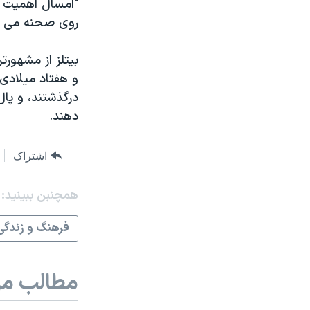
"امسال اهمیت ای
روی صحنه می روم
بیتلز از مشهور
و هفتاد میلادی 
درگذشتند، و پال
دهند.
اشتراک
همچنبن ببینید:
فرهنگ و زندگی
مطالب مر