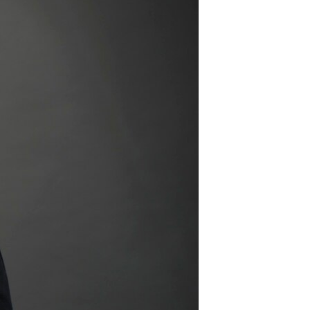
مستندها
فرهنگ و زندگی
حقوق شهروندی
انتخابات ریاست جمهوری آمریکا ۲۰۲۴
اقتصادی
حمله جمهوری اسلامی به اسرائیل
رمز مهسا
علم و فناوری
اسرائیل در جنگ
ورزش زنان در ایران
گالری عکس
اعتراضات زن، زندگی، آزادی
آرشیو پخش زنده
مجموعه مستندهای دادخواهی
تریبونال مردمی آبان ۹۸
دادگاه حمید نوری
چهل سال گروگان‌گیری
قانون شفافیت دارائی کادر رهبری ایران
اعتراضات مردمی آبان ۹۸
اسرائیل در جنگ