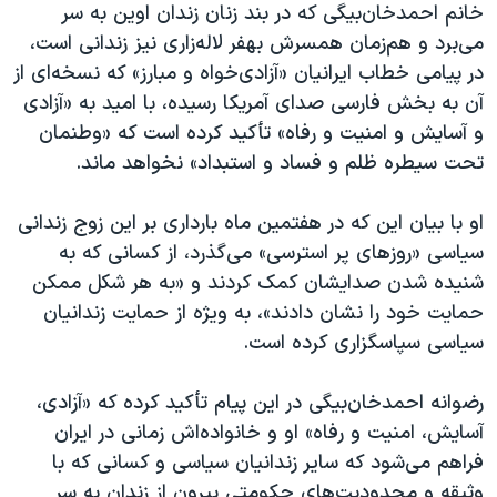
اسرائیل در جنگ
خانم احمدخان‌بیگی که در بند زنان زندان اوین به سر
می‌برد و هم‌زمان همسرش بهفر لاله‌زاری نیز زندانی است،
نرگس محمدی برنده جایزه نوبل صلح
در پیامی خطاب ایرانیان «آزادی‌خواه و مبارز» که نسخه‌ای از
همایش محافظه‌کاران آمریکا «سی‌پک»
آن به بخش فارسی صدای آمریکا رسیده، با امید به «آزادی
صفحه‌های ویژه
و آسایش و امنیت و رفاه» تأکید کرده است که «وطنمان
تحت سیطره ظلم و فساد و استبداد» نخواهد ماند.
سفر پرزیدنت ترامپ به چین
او با بیان این که در هفتمین ماه بارداری بر این زوج زندانی
سیاسی «روزهای پر استرسی» می‌گذرد، از کسانی که به
شنیده شدن صدایشان کمک کردند و «به هر شکل ممکن
حمایت خود را نشان دادند»، به ویژه از حمایت زندانیان
سیاسی سپاسگزاری کرده است.
رضوانه احمدخان‌بیگی در این پیام تأکید کرده که «آزادی،
آسایش، امنیت و رفاه» او و خانواده‌اش زمانی در ایران
فراهم می‌شود که سایر زندانیان سیاسی و کسانی که با
وثیقه و محدودیت‌های حکومتی بیرون از زندان به سر