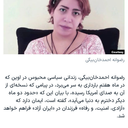
دنبال کنید
مستندها
فرهنگ و زندگی
حقوق شهروندی
انتخابات ریاست جمهوری آمریکا ۲۰۲۴
اقتصادی
حمله جمهوری اسلامی به اسرائیل
رمز مهسا
علم و فناوری
زبانهای مختلف
اسرائیل در جنگ
ورزش زنان در ایران
گالری عکس
اعتراضات زن، زندگی، آزادی
رضوانه احمدخان‌بیگی
آرشیو پخش زنده
مجموعه مستندهای دادخواهی
رضوانه احمدخان‌بیگی، زندانی سیاسی محبوس در اوین که
تریبونال مردمی آبان ۹۸
در ماه هفتم بارداری به سر می‌برد، در پیامی که نسخه‌ای از
دادگاه حمید نوری
آن به صدای آمریکا رسیده، با بیان این که «حدود دو ماه
چهل سال گروگان‌گیری
دیگر دخترم به دنیا می‌آید»، گفته است، ایمان دارد که
«آزادی، امنیت، و رفاه» فرزندان در «ایران آزاد» فراهم خواهد
قانون شفافیت دارائی کادر رهبری ایران
شد.
اعتراضات مردمی آبان ۹۸