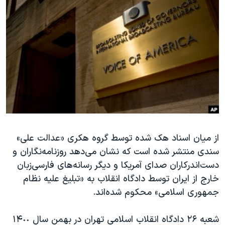
دنبال کنید
مستندها
فرهنگ و زندگی
حقوق شهروندی
انتخابات ریاست جمهوری آمریکا ۲۰۲۴
اقتصادی
حمله جمهوری اسلامی به اسرائیل
رمز مهسا
علم و فناوری
زبانهای مختلف
اسرائیل در جنگ
ورزش زنان در ایران
گالری عکس
اعتراضات زن، زندگی، آزادی
آرشیو پخش زنده
مجموعه مستندهای دادخواهی
از میان اسناد هک شده توسط گروه هکری «عدالت علی»
تریبونال مردمی آبان ۹۸
سندی منتشر شده است که نشان می‌دهد روزنامه‌نگاران و
دادگاه حمید نوری
دست‌اندرکاران صدای آمریکا و دیگر رسانه‌های فارسی‌زبان
چهل سال گروگان‌گیری
خارج از ایران توسط دادگاه انقلاب به «تبلیغ علیه نظام
جمهوری اسلامی» محکوم شده‌اند.
قانون شفافیت دارائی کادر رهبری ایران
اعتراضات مردمی آبان ۹۸
شعبه ٢۶ دادگاه انقلاب اسلامی تهران در بهمن سال ١۴٠٠