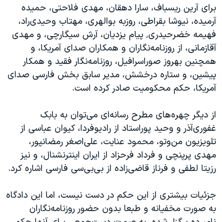
اسرائیل در جنگ
برای آرین ریسباف، سارا دهقان، مهدی فلاحتی، حمیده
آرمیده، نیوشا بقراطی، روزبه بوالهری، مهتاب وحیدی‌راد،
نرگس محمدی برنده جایزه نوبل صلح
فهیمه خضرحیدری٬ پیام یزدیان، آرش سیگارچی، و مهدی
همایش محافظه‌کاران آمریکا «سی‌پک»
آقازمانی، از روزنامه‌نگاران و همکاران صدای آمریکا، و
صفحه‌های ویژه
همچنین بهروز صوراسرافیل، روزنامه‌نگار فقید و همکار
پیشین، و ستاره درخشش، مدیر سابق بخش فارسی صدای
سفر پرزیدنت ترامپ به چین
آمریکا، حکم محکومیت صادر کرده است.
از دیگر چهره‌های مطرح رسانه‌ای می‌توان به بابک
غفوری‌آذر و وحید پوراستاد از رادیوفردا، کیوان عباسی از
تلویزیون من‌وتو، محمود عنایت، علی‌اصغر رمضانپور،
مهدی پرپنچی و فرداد فرحزاد از ایران اینترنشنال، و نیز
رزیتا لطفی و فرناز قاضی‌زاده از بی‌بی‌سی فارسی اشاره کرد.
جزئیات بیشتری از این حکم در دست نیست، اما این دادگاه
به صورت مخفیانه و طبعا بدون حضور روزنامه‌نگاران