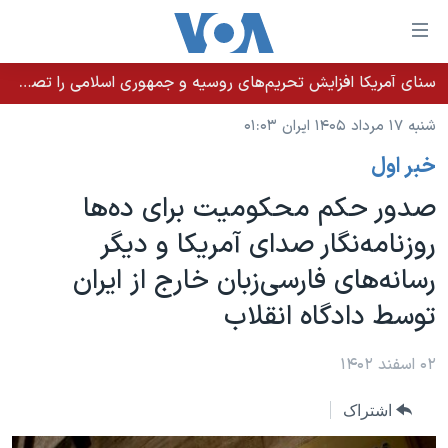
ینکهای
ابل
سترسی
سنای آمریکا افزایش تحریم‌های روسیه و جمهوری اسلامی را تصویب کرد؛ زلنسکی از این اقدام تشکر کرد
خانه
هش
شنبه ۱۷ مرداد ۱۴۰۵ ایران ۰۱:۰۳
نسخه سبک وب‌سایت
ه
خبر اول
حتوای
موضوع ها
صلی
صدور حکم محکومیت برای ده‌ها
برنامه های تلویزیونی
ایران
هش
روزنامه‌نگار صدای آمریکا و دیگر
جدول برنامه ها
ه
آمریکا
رسانه‌های فارسی‌زبان خارج از ایران
فحه
صفحه‌های ویژه
جهان
صلی
توسط دادگاه انقلاب
فرکانس‌های صدای آمریکا
ورزشی
جام جهانی ۲۰۲۶
هش
پخش رادیویی
ه
گزیده‌ها
عملیات خشم حماسی
۰۲ اسفند ۱۴۰۲
ستجو
۲۵۰سالگی آمریکا
ویژه برنامه‌ها
یادگیری زبان انگلیسی
اشتراک
ویدیوها
بایگانی برنامه‌های تلویزیونی