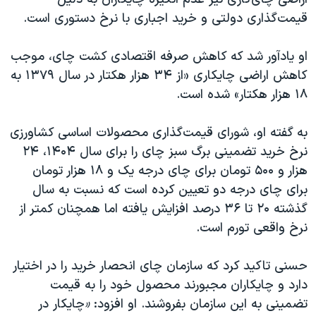
اسرائیل در جنگ
قیمت‌گذاری دولتی و خرید اجباری با نرخ دستوری است.
نرگس محمدی برنده جایزه نوبل صلح
همایش محافظه‌کاران آمریکا «سی‌پک»
او یادآور شد که کاهش صرفه اقتصادی کشت چای، موجب
کاهش اراضی چایکاری «از ۳۴ هزار هکتار در سال ۱۳۷۹ به
صفحه‌های ویژه
۱۸ هزار هکتار» شده است.
سفر پرزیدنت ترامپ به چین
به گفته او، شورای قیمت‌گذاری محصولات اساسی کشاورزی
نرخ خرید تضمینی برگ سبز چای را برای سال ۱۴۰۴، ۲۴
هزار و ۵۰۰ تومان برای چای درجه یک و ۱۸ هزار تومان
برای چای درجه دو تعیین کرده است که نسبت به سال
گذشته ۲۰ تا ۳۶ درصد افزایش یافته اما همچنان کمتر از
نرخ واقعی تورم است.
حسنی تاکید کرد که سازمان چای انحصار خرید را در اختیار
دارد و چایکاران مجبورند محصول خود را به قیمت
تضمینی به این سازمان بفروشند. او افزود:
«
چایکار
در