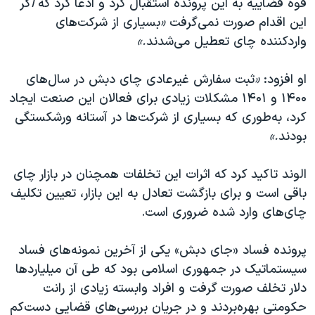
قوه
قضاییه
به
این
پرونده
استقبال کرد و ادعا کرد که
ا
گر
این اقدام صورت نمی‌گرفت
«
بسیاری
از
شرکت‌های
واردکننده
چای
تعطیل
می‌شدند
.»
او افزود:
«
ثبت
سفارش
غیرعادی
چای
دبش
در
سال‌های
۱۴۰۰
و
۱۴۰۱
مشکلات
زیادی
برای
فعالان
این
صنعت
ایجاد
کرد،
به‌طوری
که
بسیاری
از
شرکت‌ها
در
آستانه
ورشکستگی
بودند
.»
الوند تاکید کرد که اثرات این تخلفات همچنان در بازار چای
باقی است و برای بازگشت تعادل به این بازار، تعیین تکلیف
چای‌های وارد شده ضروری است.
پرونده فساد «جای دبش» یکی از آخرین نمونه‌های فساد
سیستماتیک در جمهوری اسلامی بود که طی آن میلیاردها
دلار تخلف صورت گرفت و افراد وابسته زیادی از رانت
حکومتی بهره‌بردند و در جریان بررسی‌های قضایی دست‌کم