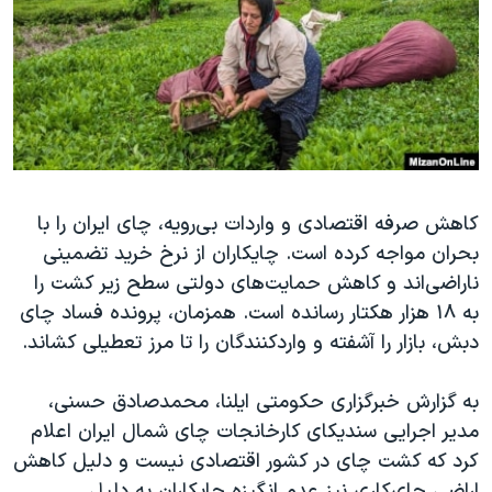
دنبال کنید
مستندها
فرهنگ و زندگی
حقوق شهروندی
انتخابات ریاست جمهوری آمریکا ۲۰۲۴
اقتصادی
حمله جمهوری اسلامی به اسرائیل
رمز مهسا
علم و فناوری
زبانهای مختلف
اسرائیل در جنگ
ورزش زنان در ایران
گالری عکس
اعتراضات زن، زندگی، آزادی
کاهش صرفه اقتصادی و واردات بی‌رویه، چای ایران را با
بحران مواجه کرده است. چایکاران از نرخ خرید تضمینی
آرشیو پخش زنده
مجموعه مستندهای دادخواهی
ناراضی‌اند و کاهش حمایت‌های دولتی سطح زیر کشت را
تریبونال مردمی آبان ۹۸
به ۱۸ هزار هکتار رسانده است. همزمان، پرونده فساد چای
دادگاه حمید نوری
دبش، بازار را آشفته و واردکنندگان را تا مرز تعطیلی کشاند.
چهل سال گروگان‌گیری
به گزارش خبرگزاری حکومتی ایلنا، محمدصادق حسنی،
قانون شفافیت دارائی کادر رهبری ایران
مدیر اجرایی سندیکای کارخانجات چای شمال ایران اعلام
اعتراضات مردمی آبان ۹۸
کرد که کشت چای در کشور اقتصادی نیست و دلیل کاهش
اراضی چای‌کاری نیز عدم انگیزه چایکاران به دلیل