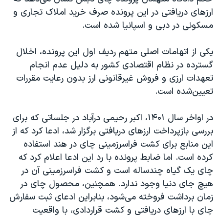
اسرائیل در جنگ
ارزهای دریافتی در این پرونده صرف خرید املاک تجاری و
نرگس محمدی برنده جایزه نوبل صلح
مسکونی در دبی و اسپانیا شده است.
همایش محافظه‌کاران آمریکا «سی‌پک»
یکی از اتهامات اصلی متهم ردیف اول این پرونده، اخلال
صفحه‌های ویژه
گسترده در نظام اقتصادی کشور به دلیل عدم انجام
سفر پرزیدنت ترامپ به چین
تعهدات ارزی و فروش غیرقانونی ارز بدون رعایت مقررات
تعیین‌شده است.
در اواخر سال ۱۴۰۱، اکبر رحیمی درآباد در جلساتی که برای
بررسی بازپرداخت ارزهای دریافتی برگزار شد، ادعا کرد که از
این منابع برای کشت فراسرزمینی چای در هند استفاده
کرده است. اما ضابط پرونده با رد این ادعا اعلام کرد که
چای یک گیاه چندساله است و کشت فراسرزمینی آن در
هیچ جای دنیا وجود ندارد. همچنین، محصول چای در
زمان برداشت فروخته می‌شود، بنابراین ادعای ثبت سفارش
چای با ارزهای دریافتی و کشت قراردادی، با واقعیت