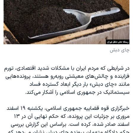
دنبال کنید
مستندها
فرهنگ و زندگی
حقوق شهروندی
انتخابات ریاست جمهوری آمریکا ۲۰۲۴
اقتصادی
حمله جمهوری اسلامی به اسرائیل
رمز مهسا
علم و فناوری
زبانهای مختلف
اسرائیل در جنگ
ورزش زنان در ایران
چای دبش
گالری عکس
اعتراضات زن، زندگی، آزادی
در شرایطی که مردم ایران با مشکلات شدید اقتصادی، تورم
آرشیو پخش زنده
مجموعه مستندهای دادخواهی
فزاینده و چالش‌های معیشتی روبه‌رو هستند، پرونده‌هایی
تریبونال مردمی آبان ۹۸
مانند «چای دبش» بار دیگر ابعاد گسترده فساد
سیستماتیک در جمهوری اسلامی را آشکار می‌کند.
دادگاه حمید نوری
چهل سال گروگان‌گیری
خبرگزاری قوه قضاییه جمهوری اسلامی، یکشنبه ۱۹ اسفند
قانون شفافیت دارائی کادر رهبری ایران
مروری بر جزئیات این پرونده، که حکم نهایی آن در ۱۳
اسفند صادر شده، کرده است. براساس این گزارش بررسی
اعتراضات مردمی آبان ۹۸
حکم دادگاه متهمان پرونده چای دبش نشان می‌دهد که