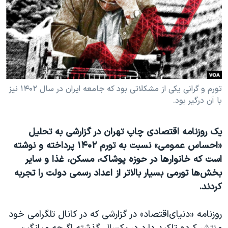
دنبال کنید
مستندها
فرهنگ و زندگی
حقوق شهروندی
انتخابات ریاست جمهوری آمریکا ۲۰۲۴
اقتصادی
حمله جمهوری اسلامی به اسرائیل
رمز مهسا
علم و فناوری
زبانهای مختلف
اسرائیل در جنگ
ورزش زنان در ایران
تورم و گرانی یکی از مشکلاتی بود که جامعه ایران در سال ۱۴۰۲ نیز
با آن درگیر بود.
گالری عکس
اعتراضات زن، زندگی، آزادی
آرشیو پخش زنده
مجموعه مستندهای دادخواهی
یک روزنامه اقتصادی چاپ تهران در گزارشی به تحلیل
تریبونال مردمی آبان ۹۸
«احساس عمومی» نسبت به تورم ۱۴۰۲ پرداخته و نوشته
دادگاه حمید نوری
است که خانوارها در حوزه پوشاک، مسکن، غذا و سایر
بخش‌ها تورمی بسیار بالاتر از اعداد رسمی دولت را تجربه
چهل سال گروگان‌گیری
کردند.
قانون شفافیت دارائی کادر رهبری ایران
اعتراضات مردمی آبان ۹۸
روزنامه «دنیای‌اقتصاد» در گزارشی که در کانال تلگرامی خود