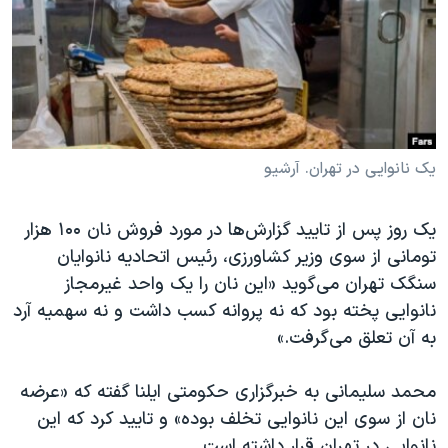
دنبال کنید
مستندها
فرهنگ و زندگی
حقوق شهروندی
انتخابات ریاست جمهوری آمریکا ۲۰۲۴
اقتصادی
حمله جمهوری اسلامی به اسرائیل
رمز مهسا
علم و فناوری
زبانهای مختلف
اسرائیل در جنگ
ورزش زنان در ایران
یک نانوایی در تهران. آرشیو
گالری عکس
اعتراضات زن، زندگی، آزادی
یک روز پس از تایید گزارش‌ها در مورد فروش نان ۱۰۰ هزار
آرشیو پخش زنده
مجموعه مستندهای دادخواهی
تومانی از سوی وزیر کشاورزی، رئیس اتحادیه نانوایان
تریبونال مردمی آبان ۹۸
سنگک تهران می‌گوید «این نان را یک واحد غیرمجاز
نانوایی پخته بود که نه پروانه کسب داشت و نه سهمیه آرد
دادگاه حمید نوری
به آن تعلق می‌گرفت.»
چهل سال گروگان‌گیری
قانون شفافیت دارائی کادر رهبری ایران
محمد سلیمانی به خبرگزاری حکومتی ایلنا گفته که «عرضه
نان از سوی این نانوایی تخلف بوده» و تایید کرد که این
اعتراضات مردمی آبان ۹۸
نانوایی در تهران قرار داشته است.