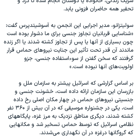
شریک زندگی، خانواده یا دوستان انجام شده تا درد و
اسرائیل در جنگ
تحقیر همه حاضران فزونی یابد.
نرگس محمدی برنده جایزه نوبل صلح
همایش محافظه‌کاران آمریکا «سی‌پک»
سولیتزانو، مدیر اجرایی این انجمن به آسوشیتدپرس گفت:
«شناسایی قربانیان تجاوز جنسی برای ما دشوار بوده است
صفحه‌های ویژه
چون بسیاری از آنها یا پس از تجاوز کشته شدند یا اگر زنده
سفر پرزیدنت ترامپ به چین
ماندند آن قدر تحت تأثیر این جنایت نیروهای حماس قرار
گرفتند که سخن گفتن از سوء‌استفاده جنسی، جزو
اولویت‌های آنها نبوده است.»
بر اساس گزارشی که اسرائیل پیشتر به سازمان ملل و
بازرسان این سازمان ارائه داده است، خشونت جنسی و
جنسیتی نیروهای حماس در چهار مکان اصلی رخ داده
است، یکی در جشنواره موسیقی که در آن بیش از ۳۶۰ نفر
کشته شدند، دیگری مناطق نزدیک به مرز غزه، پایگاههای
نظامی اسرائیل که توسط حماس تسخیر شد و مکانهایی
که گروگانها درغزه در آن نگهداری می‌شدند.