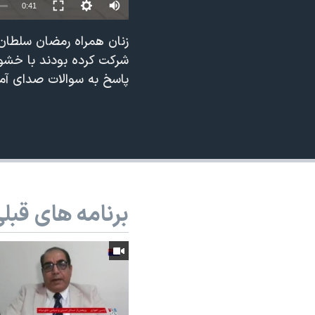
0:41
نرگس محمدی برنده جایزه نوبل صلح
زنان همراه رمضان سلطان
همایش محافظه‌کاران آمریکا «سی‌پک»
شرکت کرده بودند با خشون
صفحه‌های ویژه
پاسخ به سوالات صدای آمری
سفر پرزیدنت ترامپ به چین
برنامه های قبل