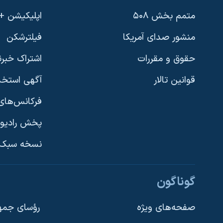
متمم بخش ۵۰۸
اپلیکیشن +VOA
منشور صدای آمریکا
فیلترشکن
حقوق و مقررات
اشتراک خبرن
قوانین تالار
آگهی استخد
فرکانس‌های 
پخش رادیو
یادگیری زبان انگلیسی
نسخه سبک 
دنبال کنید
گوناگون
صفحه‌های ویژه
رؤسای جمهو