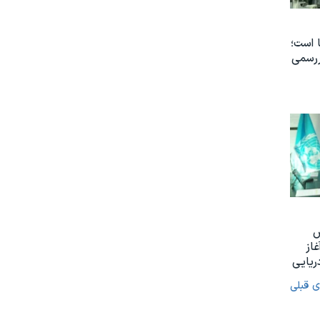
 است؛
ررسمی
س
غاز
ریایی
ی قبلی