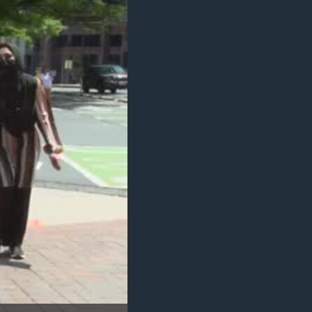
مستندها
فرهنگ و زندگی
حقوق شهروندی
انتخابات ریاست جمهوری آمریکا ۲۰۲۴
اقتصادی
حمله جمهوری اسلامی به اسرائیل
رمز مهسا
علم و فناوری
اسرائیل در جنگ
ورزش زنان در ایران
گالری عکس
اعتراضات زن، زندگی، آزادی
آرشیو پخش زنده
مجموعه مستندهای دادخواهی
تریبونال مردمی آبان ۹۸
دادگاه حمید نوری
چهل سال گروگان‌گیری
قانون شفافیت دارائی کادر رهبری ایران
اعتراضات مردمی آبان ۹۸
اسرائیل در جنگ