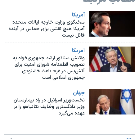
اسرائیل در جنگ
نرگس محمدی برنده جایزه نوبل صلح
آمريکا
سخنگوی وزارت خارجه ایالات متحده:
همایش محافظه‌کاران آمریکا «سی‌پک»
آمریکا هیچ نقشی برای حماس در آینده
قائل نیست
صفحه‌های ویژه
سفر پرزیدنت ترامپ به چین
آمريکا
واکنش سناتور ارشد جمهوری‌خواه به
تصویب قطعنامه شورای امنیت برای
آتش‌بس در غزه: باعث خشنودی
جمهوری اسلامی است
جهان
نخست‌وزیر اسرائیل در راه بیمارستان؛
وزیر دادگستری وظایف نتانیاهو را بر
عهده می‌گیرد