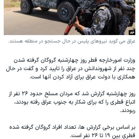
دنبال کنید
مستندها
فرهنگ و زندگی
حقوق شهروندی
انتخابات ریاست جمهوری آمریکا ۲۰۲۴
اقتصادی
حمله جمهوری اسلامی به اسرائیل
رمز مهسا
علم و فناوری
عراق می گوید نیروهای پلیس در حال جستجو در منطقه هستند.
زبانهای مختلف
اسرائیل در جنگ
ورزش زنان در ایران
وزارت امورخارجه قطر روز چهارشنبه گروگان گرفته شدن
گالری عکس
اعتراضات زن، زندگی، آزادی
چند نفر از شهروندانش در عراق را تایید کرد و گفت در حال
آرشیو پخش زنده
مجموعه مستندهای دادخواهی
همکاری با دولت عراق برای آزاد کردن آنها است.
تریبونال مردمی آبان ۹۸
روز چهارشنبه گزارش شد که مردان مسلح حدود ۲۶ نفر از
دادگاه حمید نوری
اتباع قطری را که برای شکار به جنوب عراق رفته بودند،
چهل سال گروگان‌گیری
ربودند.
قانون شفافیت دارائی کادر رهبری ایران
بر اساس برخی گزارش ها، تعداد افراد گروگان گرفته شده
اعتراضات مردمی آبان ۹۸
قطری بین ۱۹ تا ۲۶ نفر است.