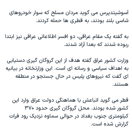
اسرائیل در جنگ
آسوشیتدپرس می گوید مردان مسلح که سوار خودروهای
نرگس محمدی برنده جایزه نوبل صلح
شاسی بلند بودند، به قطری ها حمله کردند.
همایش محافظه‌کاران آمریکا «سی‌پک»
صفحه‌های ویژه
به گفته یک مقام عراقی، دو افسر اطلاعاتی عراقی نیز ابتدا
ربوده شدند که بعدا آزاد شدند.
سفر پرزیدنت ترامپ به چین
وزارت کشور عراق گفته هدف از این گروگان گیری دستیابی
به اهداف سیاسی و رسانه ای است. این وزارتخانه در بیانیه
ای گفت که نیروهای پلیس در حال جستجو در منطقه
هستند.
قطر می گوید اتباعش با هماهنگی دولت عراق وارد این
کشور شده بودند. محل گروگان گیری حدود ۳۷۰
کیلومتری جنوب بغداد در حوالی سماوه نزدیک رود فرات
گزارش شده است.