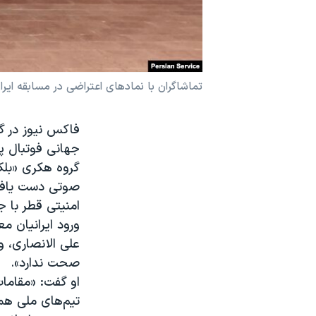
نرگس محمدی برنده جایزه نوبل صلح
همایش محافظه‌کاران آمریکا «سی‌پک»
صفحه‌های ویژه
تماشاگران با نمادهای اعتراضی در مسابقه ایر
سفر پرزیدنت ترامپ به چین
فاکس نیوز در گ
جهانی فوتبال پ
گروه هکری «بلک
صوتی دست یافته
امنیتی قطر با ج
ورود ایرانیان م
علی الانصاری، و
صحت ندارد».
تیم‌های ملی هما