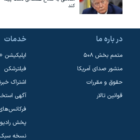
کند
در باره ما
خدمات
متمم بخش ۵۰۸
اپلیکیشن +VOA
منشور صدای آمریکا
فیلترشکن
حقوق و مقررات
اشتراک خبرن
قوانین تالار
آگهی استخد
فرکانس‌های 
پخش رادیو
یادگیری زبان انگلیسی
نسخه سبک 