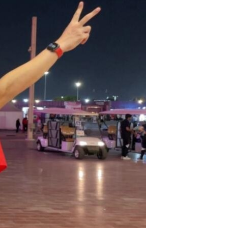
مستندها
فرهنگ و زندگی
حقوق شهروندی
انتخابات ریاست جمهوری آمریکا ۲۰۲۴
اقتصادی
حمله جمهوری اسلامی به اسرائیل
رمز مهسا
علم و فناوری
اسرائیل در جنگ
ورزش زنان در ایران
گالری عکس
اعتراضات زن، زندگی، آزادی
آرشیو پخش زنده
مجموعه مستندهای دادخواهی
تریبونال مردمی آبان ۹۸
دادگاه حمید نوری
چهل سال گروگان‌گیری
قانون شفافیت دارائی کادر رهبری ایران
اعتراضات مردمی آبان ۹۸
اسرائیل در جنگ