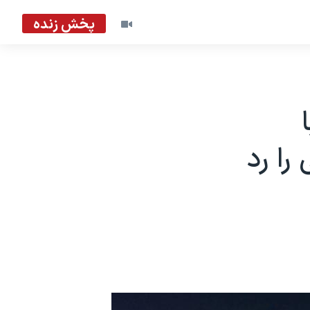
پخش زنده
را رد