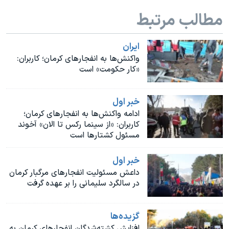
اسرائیل در جنگ
مطالب مرتبط
نرگس محمدی برنده جایزه نوبل صلح
همایش محافظه‌کاران آمریکا «سی‌پک»
ايران
واکنش‌ها به انفجارهای کرمان؛ کاربران:
صفحه‌های ویژه
«کار حکومت» است
سفر پرزیدنت ترامپ به چین
خبر اول
ادامه واکنش‌ها به انفجارهای کرمان؛
کاربران: «از سینما رکس تا الان» آخوند
مسئول کشتارها است
خبر اول
داعش مسئولیت انفجارهای مرگبار کرمان
در سالگرد سلیمانی را بر عهده گرفت
گزيده‌ها
افزایش کشته‌شدگان انفجارهای کرمان به