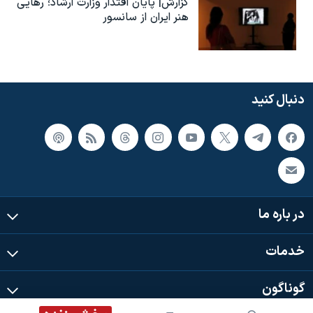
گزارش| پایان اقتدار وزارت ارشاد؛ رهایی
هنر ایران از سانسور
دنبال کنید
در باره ما
خدمات
گوناگون