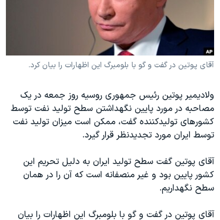
دنبال کنید
مستندها
فرهنگ و زندگی
حقوق شهروندی
انتخابات ریاست جمهوری آمریکا ۲۰۲۴
اقتصادی
حمله جمهوری اسلامی به اسرائیل
رمز مهسا
علم و فناوری
آقای پوتین در گفت و گو با بلومبرگ این اظهارات را بیان کرد.
زبانهای مختلف
اسرائیل در جنگ
ورزش زنان در ایران
ولادیمیر پوتین رئیس جمهوری روسیه روز جمعه در یک
گالری عکس
اعتراضات زن، زندگی، آزادی
مصاحبه در مورد پایین نگهداشتن سطح تولید نفت توسط
آرشیو پخش زنده
مجموعه مستندهای دادخواهی
کشورهای تولیدکننده گفت، ممکن است میزان تولید نفت
توسط ایران مورد تجدیدنظر قرار گیرد.
تریبونال مردمی آبان ۹۸
دادگاه حمید نوری
آقای پوتین گفت سطح تولید ایران به دلیل تحریم این
چهل سال گروگان‌گیری
کشور پایین بود و غیر منصفانه است که آن را در همان
سطح نگهداریم.
قانون شفافیت دارائی کادر رهبری ایران
اعتراضات مردمی آبان ۹۸
آقای پوتین در گفت و گو با بلومبرگ این اظهارات را بیان