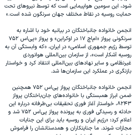
اسرائیل در جنگ
شود، این سومین هواپیمایی است که توسط نیروهای تحت
نرگس محمدی برنده جایزه نوبل صلح
حمایت روسیه در نقاط مختلف جهان سرنگون شده است.»
همایش محافظه‌کاران آمریکا «سی‌پک»
انجمن خانواده جانباختگان در بیانیه خود با اشاره به
صفحه‌های ویژه
سرنگونی پرواز «ام‌اچ ۱۷ در اوکراین» و پرواز «پی‌اس ۷۵۲
سفر پرزیدنت ترامپ به چین
توسط رژیم جمهوری اسلامی» در ایران، «که وابستگی آن به
روسیه آشکار است»، از سازمان بین‌المللی هوانوردی
غیرنظامی و سایر نهادهای بین‌المللی انتقاد کرد و خواستار
بازنگری در عملکرد این سازمان‌ها شد.
انجمن خانواده جانباختگان پرواز پی‌اس ۷۵۲ همچنین
ضمن ابراز همبستگی با خانواده‌های جان‌باختگان پرواز
۸۲۴۳، خواستار آغاز فوری تحقیقات بی‌طرفانه درباره این
حادثه و رسیدگی فوری به پرونده پرواز پی‌اس ۷۵۲ شد و
اعلام کرد: «رژیم ایران و روسیه باید برای این جنایات
مجازات شوند. ما جنایتکاران و همدستانشان را فراموش