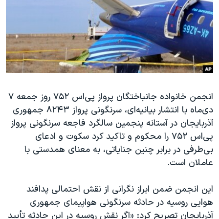
دنبال کنید
مستندها
فرهنگ و زندگی
حقوق شهروندی
انتخابات ریاست جمهوری آمریکا ۲۰۲۴
اقتصادی
حمله جمهوری اسلامی به اسرائیل
رمز مهسا
علم و فناوری
زبانهای مختلف
اسرائیل در جنگ
ورزش زنان در ایران
انجمن خانواده جانباختگان پرواز پی‌اس ۷۵۲ روز جمعه ۷
گالری عکس
اعتراضات زن، زندگی، آزادی
دی‌ماه با انتشار بیانیه‌ای، سرنگونی پرواز ۸۲۴۳ جمهوری
آرشیو پخش زنده
مجموعه مستندهای دادخواهی
آذربایجان در آستانه پنجمین سالگرد فاجعه سرنگونی پرواز
تریبونال مردمی آبان ۹۸
پی‌اس ۷۵۲ را محکوم و تاکید کرد سکوت و ادعای
بی‌طرفی در برابر چنین جنایاتی، به معنای همدستی با
دادگاه حمید نوری
عاملان است.
چهل سال گروگان‌گیری
قانون شفافیت دارائی کادر رهبری ایران
این انجمن ضمن ابراز نگرانی از نقش احتمالی پدافند
هوایی روسیه در حادثه سرنگونی هواپیمای جمهوری
اعتراضات مردمی آبان ۹۸
آذربایجان تصریح کرد: «اگر نقش روسیه در این حادثه تأیید