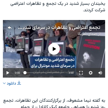
یخبندان بسیار شدید در یک تجمع و تظاهرات اعتراضی
شرکت کردند.
تجمع اعتراضی و تظاهرات در سرمای شدید مونترال برای حمایت از معترضان در ایران
از
صدای آمریکا
No media source currently available
0:00
3:00
دانلود
به گفته نیما مشعوف، از برگزارکنندگان این تظاهرات، تجمع
روز شنبه با همراهی جامعه کِبِک کانادا – از جمله