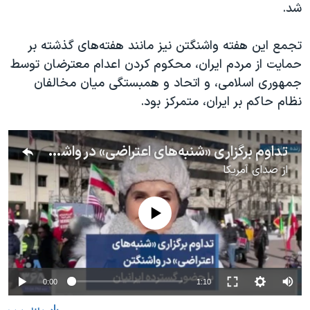
اسرائیل در جنگ
شد.
نرگس محمدی برنده جایزه نوبل صلح
تجمع این هفته واشنگتن نیز مانند هفته‌های گذشته بر
همایش محافظه‌کاران آمریکا «سی‌پک»
حمایت از مردم ایران، محکوم کردن اعدام معترضان توسط
صفحه‌های ویژه
جمهوری اسلامی، و اتحاد و همبستگی میان مخالفان
نظام حاکم بر ایران، متمرکز بود.
سفر پرزیدنت ترامپ به چین
تداوم برگزاری «شنبه‌های اعتراضی» در واشنگتن با حضور گسترده ایرانیان
از
صدای آمریکا
No media source currently available
0:00
1:10