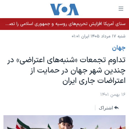
ینکهای
ابل
سترسی
سنای آمریکا افزایش تحریم‌های روسیه و جمهوری اسلامی را تصویب کرد؛ زلنسکی از این اقدام تشکر کرد
خانه
هش
شنبه ۱۷ مرداد ۱۴۰۵ ایران ۰۱:۰۱
نسخه سبک وب‌سایت
ه
جهان
حتوای
موضوع ها
صلی
تداوم تجمعات «شنبه‌های اعتراضی» در
برنامه های تلویزیونی
ایران
هش
چندین شهر جهان در حمایت از
جدول برنامه ها
ه
آمریکا
اعتراضات جاری ایران
فحه
صفحه‌های ویژه
جهان
صلی
فرکانس‌های صدای آمریکا
ورزشی
جام جهانی ۲۰۲۶
۱۶ بهمن ۱۴۰۱
هش
پخش رادیویی
ه
گزیده‌ها
عملیات خشم حماسی
اشتراک
ستجو
۲۵۰سالگی آمریکا
ویژه برنامه‌ها
یادگیری زبان انگلیسی
ویدیوها
بایگانی برنامه‌های تلویزیونی