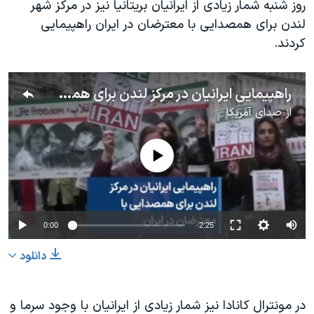
روز شنبه شمار زیادی از ایرانیان بریتانیا نیز در مرکز شهر
لندن برای همصدایی با معترضان در ایران راهپیمایی
کردند.
راهپیمایی ایرانیان در مرکز لندن برای همصدایی با معترضان در ایران
از
صدای آمریکا
No media source currently available
0:00
2:25
دانلود
در مونترال کانادا نیز شمار زیادی از ایرانیان با وجود سرما و