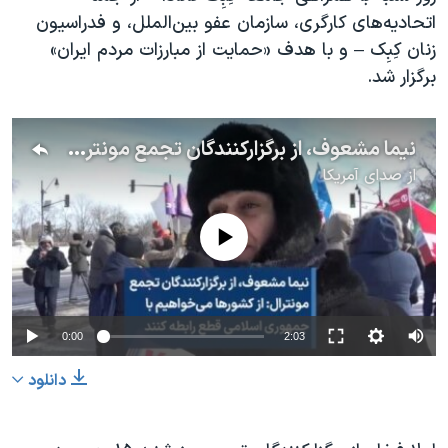
اتحادیه‌های کارگری، سازمان عفو بین‌الملل، و فدراسیون
زنان کِبِک – و با هدف «حمایت از مبارزات مردم ایران»
برگزار شد.
نیما مشعوف، از برگزارکنندگان تجمع مونترال: از کشورها می‌خواهیم با جمهوری اسلامی قطع رابطه کنند
از
صدای آمریکا
No media source currently available
0:00
2:03
دانلود