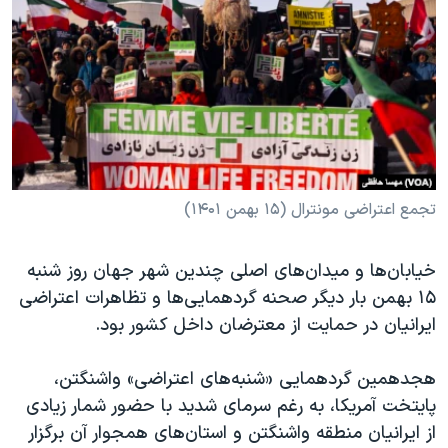
دنبال کنید
مستندها
فرهنگ و زندگی
حقوق شهروندی
انتخابات ریاست جمهوری آمریکا ۲۰۲۴
اقتصادی
حمله جمهوری اسلامی به اسرائیل
رمز مهسا
علم و فناوری
زبانهای مختلف
اسرائیل در جنگ
ورزش زنان در ایران
گالری عکس
اعتراضات زن، زندگی، آزادی
تجمع اعتراضی مونترال (۱۵ بهمن ۱۴۰۱)
آرشیو پخش زنده
مجموعه مستندهای دادخواهی
خیابان‌ها و میدان‌های اصلی چندین شهر جهان روز شنبه
تریبونال مردمی آبان ۹۸
۱۵ بهمن بار دیگر صحنه گردهمایی‌ها و تظاهرات اعتراضی
دادگاه حمید نوری
ایرانیان در حمایت از معترضان داخل کشور بود.
چهل سال گروگان‌گیری
هجدهمین گردهمایی «شنبه‌های اعتراضی» واشنگتن،
قانون شفافیت دارائی کادر رهبری ایران
پایتخت آمریکا، به رغم سرمای شدید با حضور شمار زیادی
اعتراضات مردمی آبان ۹۸
از ایرانیان منطقه واشنگتن و استان‌های همجوار آن برگزار