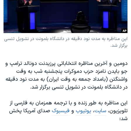
دنبال کنید
مستندها
فرهنگ و زندگی
حقوق شهروندی
انتخابات ریاست جمهوری آمریکا ۲۰۲۴
اقتصادی
حمله جمهوری اسلامی به اسرائیل
رمز مهسا
علم و فناوری
این مناظره به مدت نود دقیقه در دانشگاه بلمونت در نشویل تنسی
زبانهای مختلف
برگزار شد.
اسرائیل در جنگ
ورزش زنان در ایران
گالری عکس
اعتراضات زن، زندگی، آزادی
دومین و آخرین مناظره انتخاباتی پرزیدنت دونالد ترامپ و
آرشیو پخش زنده
مجموعه مستندهای دادخواهی
جو بایدن نامزد حزب دموکرات پنجشنبه شب به وقت
واشنگتن (بامداد جمعه به وقت ایران) به مدت نود دقیقه
تریبونال مردمی آبان ۹۸
در دانشگاه بلمونت در نشویل تنسی برگزار شد.
دادگاه حمید نوری
چهل سال گروگان‌گیری
این مناظره به طور زنده و با ترجمه همزمان به فارسی از
تلویزیون،
سایت
،
یوتیوب
و
فیسبوک
صدای آمریکا پخش
قانون شفافیت دارائی کادر رهبری ایران
شد:
اعتراضات مردمی آبان ۹۸