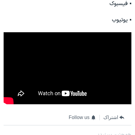
اسرائیل در جنگ
▪️ فیسبوک
نرگس محمدی برنده جایزه نوبل صلح
▪️ یوتیوب
همایش محافظه‌کاران آمریکا «سی‌پک»
صفحه‌های ویژه
سفر پرزیدنت ترامپ به چین
اشتراک
Follow us
همچنبن ببینید: