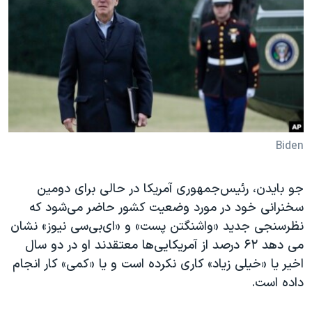
دنبال کنید
مستندها
فرهنگ و زندگی
حقوق شهروندی
انتخابات ریاست جمهوری آمریکا ۲۰۲۴
اقتصادی
حمله جمهوری اسلامی به اسرائیل
رمز مهسا
علم و فناوری
زبانهای مختلف
اسرائیل در جنگ
ورزش زنان در ایران
گالری عکس
اعتراضات زن، زندگی، آزادی
Biden
آرشیو پخش زنده
مجموعه مستندهای دادخواهی
جو بایدن، رئیس‌جمهوری آمریکا در حالی برای دومین
تریبونال مردمی آبان ۹۸
سخنرانی خود در مورد وضعیت کشور حاضر می‌شود که
دادگاه حمید نوری
نظرسنجی جدید «واشنگتن پست» و «ای‌بی‌سی نیوز» نشان
چهل سال گروگان‌گیری
می دهد ۶۲ درصد از آمریکایی‌ها معتقدند او در دو سال
اخیر یا «خیلی زیاد» کاری نکرده است و یا «کمی» کار انجام
قانون شفافیت دارائی کادر رهبری ایران
داده است.
اعتراضات مردمی آبان ۹۸