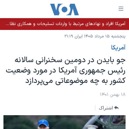
ینکهای
ابل
سترسی
آمریکا افراد و نهادهای مرتبط با واردات تسلیحات و همکاری نظامی کوبا را تحریم کرد
خانه
هش
پنجشنبه ۱۵ مرداد ۱۴۰۵ ایران ۲۱:۱۹
نسخه سبک وب‌سایت
ه
آمريکا
حتوای
موضوع ها
صلی
جو بایدن در دومین سخنرانی سالانه
برنامه های تلویزیونی
ایران
هش
رئیس جمهوری آمریکا در مورد وضعیت
جدول برنامه ها
ه
آمریکا
کشور به چه موضوعاتی می‌پردازد
فحه
صفحه‌های ویژه
جهان
صلی
فرکانس‌های صدای آمریکا
ورزشی
جام جهانی ۲۰۲۶
۱۸ بهمن ۱۴۰۱
هش
پخش رادیویی
ه
گزیده‌ها
عملیات خشم حماسی
اشتراک
ستجو
۲۵۰سالگی آمریکا
ویژه برنامه‌ها
یادگیری زبان انگلیسی
ویدیوها
بایگانی برنامه‌های تلویزیونی