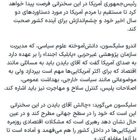
اسرائیل در جنگ
رئیس‌جمهوری آمریکا در این سخنرانی فرصت پیدا خواهد
کرد تا مستقیم با مردم آمریکا در‌ مورد دستاوردهای دو
نرگس محمدی برنده جایزه نوبل صلح
سال اخیر خود و چشم‌اندازش برای آینده کشور صحبت
همایش محافظه‌کاران آمریکا «سی‌پک»
کند.
صفحه‌های ویژه
اندرو سلیگسون، دانش‌آموخته علوم سیاسی، که مدیریت
سفر پرزیدنت ترامپ به چین
سازمان پژوهشی غیرحزبی «پابلیک اجندا» را بر عهده دارد
به صدای آمریکا گفت که آقای بایدن باید به مسائلی مانند
اقتصاد که برای اکثر آمریکایی‌ها مهم است بپردازد ولی به
موضوعاتی مانند سیاست خارجی، بهداشت عمومی،
اصلاحات پلیس، کنترل سلاح و مهاجرت نیز باید اشاره کند.
سلیگسون می‌گوید: «چالش آقای بایدن در این سخنرانی
این است که خود را در سطح جهانی مطرح کند و در عین
حال نشان دهد رهبری است که مشکلات اقتصادی روزمره
آمریکایی‌ها در داخل کشور را هم می‌فهمد و آماده است تا
با آنها مقابله کند.»