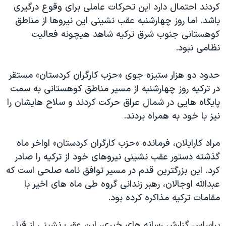
اسرائیل در جنگ
کردند احتمال دارد این تحرکات عاملی برای وقوع درگیری
باشد. اما روز چهارشنبه عقب نشینی این نیروها از مناطق
نرگس محمدی برنده جایزه نوبل صلح
کوهستانی جنوب شرق ترکیه شاهد هیچونه فعالیت
همایش محافظه‌کاران آمریکا «سی‌پک»
نظامی نبود.
صفحه‌های ویژه
حدود دو هزار ستیزه جوی «حزب کارگران کردستان» مستقر
سفر پرزیدنت ترامپ به چین
در ترکیه روز چهارشنبه از مسیر مناطق کوهستانی به سمت
پایگاه هایی در شمال عراق حرکت کردند و سلاح هایشان را
نیز با خود به همراه بردند.
مراد کارایلان، فرمانده «حزب کارگران کردستان» اواخر ماه
گذشته دستور عقب نشینی نیروهای خود از ترکیه را صادر
کرد. این بزرگترین قدم در مسیر توافق نامه صلحی است که
عبدالله اوجالان، رهبر زندانی گروه طی ماه های اخیر با
مقامات ترکیه مذاکره کرده بود.
براساس گزارش رسانه های خبری، این عقب نشینی از قبل