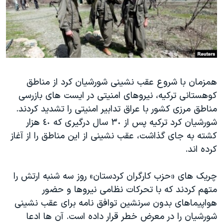
دنبال کنید
مستندها
فرهنگ و زندگی
حقوق شهروندی
انتخابات ریاست جمهوری آمریکا ۲۰۲۴
اقتصادی
حمله جمهوری اسلامی به اسرائیل
رمز مهسا
علم و فناوری
زبانهای مختلف
همزمان با شروع عقب نشینی شورشیان کرد از مناطق
اسرائیل در جنگ
ورزش زنان در ایران
کوهستانی ترکیه، نیروهای امنیتی در ایست های بازرسی
گالری عکس
اعتراضات زن، زندگی، آزادی
مناطق مرزی کشور با عراق تدابیر امنیتی را تشدید کردند.
آرشیو پخش زنده
مجموعه مستندهای دادخواهی
شورشیان کرد ترکیه پس از ٣٠ سال درگیری که ٤٠ هزار
کشته به جای گذاشت، عقب نشینی از این مناطق را از آغاز
تریبونال مردمی آبان ۹۸
کرده اند.
دادگاه حمید نوری
چهل سال گروگان‌گیری
چریک های «حزب کارگران کردستان» روز سه شنبه ارتش را
متهم کردند که با تحرکات نظامی نیروها و حضور
قانون شفافیت دارائی کادر رهبری ایران
هواپیماهای بدون سرنشین توافق نامه برای عقب نشینی
اعتراضات مردمی آبان ۹۸
شورشیان را در معرض خطر قرار داده است. آن ها ادعا