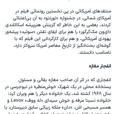
اسرائیل در جنگ
نرگس محمدی برنده جایزه نوبل صلح
منتقدهای آمریکائی در پی نخستین رونمائی فیلم در
آمریکای شمالی، در جشنواره «تورنتو» به آن بی‌اعتنائی
همایش محافظه‌کاران آمریکا «سی‌پک»
کردند، بعضی به این خاطر که گزینش هنرپیشه اسکاتلندی
صفحه‌های ویژه
«ای‌ون مک‌گرگور» را هم برای ایفای نقش «سوئید» پیشه‌ور
سفر پرزیدنت ترامپ به چین
یهودی آمریکائی، و هم برای کارگردانی این فیلم که با
گوشه‌ای بحث‌انگیز از تاریخ معاصر آمریکا سروکار دارد،
نامناسب دانستند.
انفجار مغازه
انفجاری که در اثر آن صاحب مغازه بقالی و مسئول
پستخانه محلی در یک شهرک خوش‌منظره در نیوجرسی در
سال ۱۹۶۸ کشته شد، یک خانواده دیگر را هم ویران کرد:
خانواده نسبتا مرفه و خوش سیمای «له ووف» Levov و
همسر مسیحی اش، «دان» ملکه زیبائی سابق دبیرستان، با