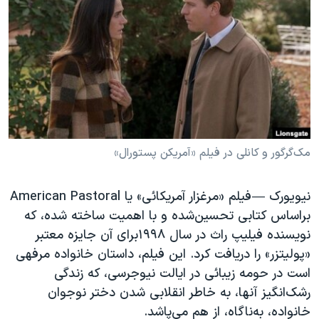
دنبال کنید
مستندها
فرهنگ و زندگی
حقوق شهروندی
انتخابات ریاست جمهوری آمریکا ۲۰۲۴
اقتصادی
حمله جمهوری اسلامی به اسرائیل
رمز مهسا
علم و فناوری
زبانهای مختلف
اسرائیل در جنگ
ورزش زنان در ایران
گالری عکس
اعتراضات زن، زندگی، آزادی
مک‌گرگور و کانلی در فیلم «آمریکن پستورال»
آرشیو پخش زنده
مجموعه مستندهای دادخواهی
تریبونال مردمی آبان ۹۸
نیویورک —
فیلم «مرغزار آمریکائی» یا American Pastoral
براساس کتابی تحسین‌شده و با اهمیت ساخته شده، که
دادگاه حمید نوری
نویسنده فیلیپ راث در سال ۱۹۹۸برای آن جایزه معتبر
چهل سال گروگان‌گیری
«پولیتزر» را دریافت کرد. این فیلم، داستان خانواده مرفهی
قانون شفافیت دارائی کادر رهبری ایران
است در حومه زیبائی در ایالت نیوجرسی، که زندگی
رشک‌انگیز آنها، به خاطر انقلابی شدن دختر نوجوان
اعتراضات مردمی آبان ۹۸
خانواده، به‌ناگاه، از هم می‌پاشد.