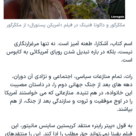
مکگرگور و داکوتا فنینگ در فیلم «آمریکن پستورال» از مکگرگور
اسم کتاب، آشکارا، طعنه آمیز است. نه تنها مرغزارنگاری
نیست، بلکه در باره تبدیل شدن رویای آمریکائی به کابوس
است.
راث، تمام منازعات سیاسی، اجتماعی و نژادی آن دوران،
دهه های بعد از جنگ جهانی دوم را، در داستان مصیبت
این خانواده، در هم تنیده. منازعاتی که می خواستند آمریکا
را در اوج موفقیت و ثروت و سازندگی بعد از جنگ، از هم
بپاشند.
به قول «پیتر راینر» منتقد کریستین ساینس مانیتور، این
فیلم یقینا نمی‌تواند حق مطلب را ادا کند. این را منتقدهای