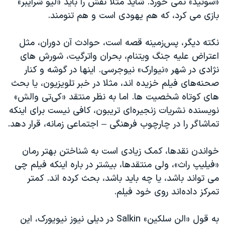
«سوئید» نمی خورد. شاید مثلا نقش را باید «لیو شرایبر»
بازی می کرد، که هم یهودی است و هم تنومند.
نکته دیگر، پس‌زمینه قصه است، حوادث آن دوران، مثل
اعتراض علیه جنگ ویتنام، بحران واترگیت، شورش های
نژادی در شهر «نیوارک» نیوجرسی. اینها در گوشه و کنار
صحنه‌های فیلم خزیده اند، مثلا در خبر تلویزیون، یا بحث
های کوتاه شخصیت ها. اما به نظر منتقد «کی‌تی والش»
نویسنده نشریات زنجیره‌ای تریبون، کافی نیست برای اینکه
تماشاگر را در چارچوب فرهنگی – اجتماعی زمانه، قرار دهد.
خواندن نقدها، کمک زیادی است به شناختن بهتر رمان
«فیلیپ راث»، ولی منتقدها، بیشتر در باره اینکه فیلم چی
می تواند باشد، یا چه باید باشد، بحث کرده اند. کمتر
تمرکز داده‌اند روی خود فیلم.
به قول «الن سلکین» Salkin در دیلی نیوز نیویورک، این