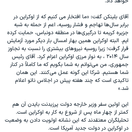
خواهد داد.
اسرائیل در جنگ
نرگس محمدی برنده جایزه نوبل صلح
آقای بلینکن گفت: «ما افتخار می کنیم که از اوکراین در
همایش محافظه‌کاران آمریکا «سی‌پک»
برابر سال‌ها تهاجم و فشار روسیه، اعم از حمله به شبه
جزیره کریمه تا درگیری‌ها در منطقه‌ دونباس، حمایت کرده
صفحه‌های ویژه
ایم. البته اوکراین همین بهار امسال بار دیگر مورد آزمایش
سفر پرزیدنت ترامپ به چین
قرار گرفت؛ زیرا روسیه نیروهای بیشتری را نسبت به تجاوز
سال ۲۰۱۴ ، به نوار مرزی اوکراین اعزام کرد. آقای رئیس
جمهوری، من می‌توانم به شما بگویم که ما کاملاً در کنار
شما هستیم. شرکا این گونه عمل می‌کنند. این همان
تاکیدی است که چند هفته پیش در اجلاس ناتو اعلام
شد.»
این اولین سفر وزیر خارجه دولت پرزیدنت بایدن آن هم
کمتر از چهار ماه پس از شروع به کار به اوکراین است.
تحلیلگران معتقدند که این نشانه اولویت دادن به وضعیت
در اوکراین در دولت جدید آمریکا است.