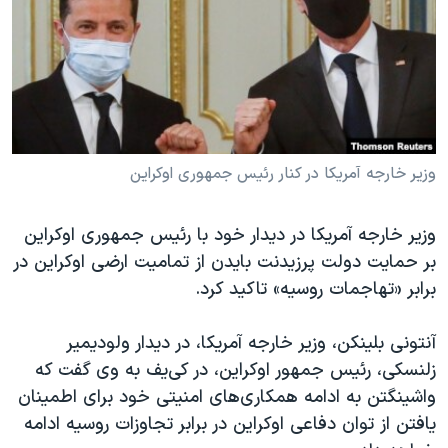
دنبال کنید
مستندها
فرهنگ و زندگی
حقوق شهروندی
انتخابات ریاست جمهوری آمریکا ۲۰۲۴
اقتصادی
حمله جمهوری اسلامی به اسرائیل
رمز مهسا
علم و فناوری
زبانهای مختلف
اسرائیل در جنگ
ورزش زنان در ایران
وزیر خارجه آمریکا در کنار رئیس جمهوری اوکراین
گالری عکس
اعتراضات زن، زندگی، آزادی
وزیر خارجه آمریکا در دیدار خود با رئیس جمهوری اوکراین
آرشیو پخش زنده
مجموعه مستندهای دادخواهی
بر حمایت دولت پرزیدنت بایدن از تمامیت ارضی اوکراین در
تریبونال مردمی آبان ۹۸
برابر «تهاجمات روسیه» تاکید کرد.
دادگاه حمید نوری
آنتونی بلینکن، وزیر خارجه آمریکا، در دیدار ولودیمیر
چهل سال گروگان‌گیری
زلنسکی، رئیس جمهور اوکراین، در کی‌یف به وی گفت که
قانون شفافیت دارائی کادر رهبری ایران
واشینگتن به ادامه همکاری‌های امنیتی خود برای اطمینان
اعتراضات مردمی آبان ۹۸
یافتن از توان دفاعی اوکراین در برابر تجاوزات روسیه ادامه