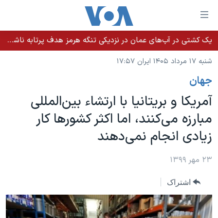
ینکهای
ابل
سترسی
یک کشتی در آب‌های عمان در نزدیکی تنگه هرمز هدف پرتابه ناشناس قرار گرفت
خانه
هش
شنبه ۱۷ مرداد ۱۴۰۵ ایران ۱۷:۵۷
نسخه سبک وب‌سایت
ه
جهان
حتوای
موضوع ها
صلی
آمریکا و بریتانیا با ارتشاء بین‌المللی
برنامه های تلویزیونی
ایران
هش
مبارزه می‌کنند، اما اکثر کشورها کار
جدول برنامه ها
ه
آمریکا
زیادی انجام نمی‌دهند
فحه
صفحه‌های ویژه
جهان
صلی
فرکانس‌های صدای آمریکا
ورزشی
جام جهانی ۲۰۲۶
۲۳ مهر ۱۳۹۹
هش
پخش رادیویی
ه
گزیده‌ها
عملیات خشم حماسی
اشتراک
ستجو
۲۵۰سالگی آمریکا
ویژه برنامه‌ها
یادگیری زبان انگلیسی
ویدیوها
بایگانی برنامه‌های تلویزیونی