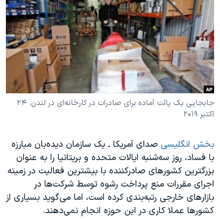
دنبال کنید
مستندها
فرهنگ و زندگی
حقوق شهروندی
انتخابات ریاست جمهوری آمریکا ۲۰۲۴
اقتصادی
حمله جمهوری اسلامی به اسرائیل
رمز مهسا
علم و فناوری
زبانهای مختلف
اسرائیل در جنگ
ورزش زنان در ایران
گالری عکس
اعتراضات زن، زندگی، آزادی
جابجایی یک پالت آماده برای صادرات در کارخانه‌ای در لندن. ۲۴
اکتبر ۲۰۱۹
آرشیو پخش زنده
مجموعه مستندهای دادخواهی
تریبونال مردمی آبان ۹۸
بخش انگلیسی
صدای آمریکا ـ یک سازمان دیده‌بان مبارزه
دادگاه حمید نوری
با فساد، روز سه‌شنبه ایالات متحده و بریتانیا را به عنوان
چهل سال گروگان‌گیری
بزرگترین کشورهای صادر‌کننده با بیشترین فعالیت در زمینه
اجرای مقررات منع پرداخت رشوه توسط شرکت‌ها در
قانون شفافیت دارائی کادر رهبری ایران
بازارهای خارجی رتبه‌بندی کرده است، اما می‌گوید بسیاری از
اعتراضات مردمی آبان ۹۸
کشورها عملا کاری در این حوزه انجام نمی‌دهند.