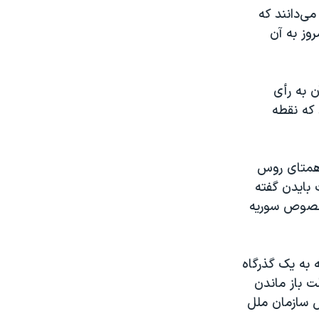
می‌دانند که
روز به آن
لیات تمدید آن به رأی
 که نقطه
 همتای روس
بایدن گفته
 خصوص سوریه
 سال گذشته به یک گذرگاه
هر ۴ گذرگاه بودند. مهلت باز ماندن
ش، دبیرکل سازمان ملل