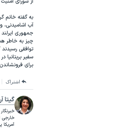
از شورای امنیت 
به گفته خانم گر
آب اشامیدنی، و
جمهوری ایرلند 
چیز به خاطر همک
توافقی رسیدند که
سفیر بریتانیا در
برای فرونشاندن و
اشتراک
گیتا آ
خبرنگار
آمریکا 