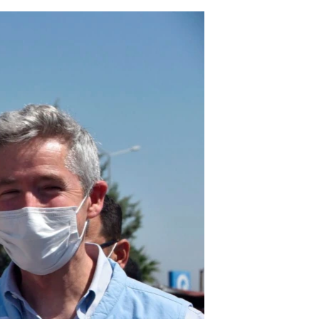
مستندها
فرهنگ و زندگی
حقوق شهروندی
انتخابات ریاست جمهوری آمریکا ۲۰۲۴
اقتصادی
حمله جمهوری اسلامی به اسرائیل
رمز مهسا
علم و فناوری
اسرائیل در جنگ
ورزش زنان در ایران
گالری عکس
اعتراضات زن، زندگی، آزادی
آرشیو پخش زنده
مجموعه مستندهای دادخواهی
تریبونال مردمی آبان ۹۸
دادگاه حمید نوری
چهل سال گروگان‌گیری
قانون شفافیت دارائی کادر رهبری ایران
اعتراضات مردمی آبان ۹۸
اسرائیل در جنگ