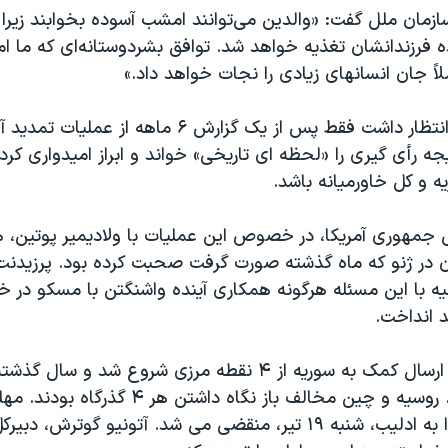
سازمان ملل گفت: «والدین می‌توانند امشب آسوده بخوابند زیرا 
اه آینده فرزندانشان تغذیه خواهد شد. توافق بشردوستانه‌ای که ما ام
ً جان انسانهای زیادی را نجات خواهد داد.»
سفیر روسیه که انتظار داشت فقط پس از یک گزارش ۶ ماهه از عم
ه رأی گیری را «لحظه ای تاریخی» خواند و ابراز امیدواری کرد
 و کل خاورمیانه باشد.
 جمهوری آمریکا، در خصوص این عملیات با ولادیمیر پوتین،
ن در ژنو که ماه گذشته صورت گرفت صحبت کرده بود. پرزیدنت 
ه با این مسئله هرگونه همکاری آینده واشنگتن با مسکو در
د انداخت.
از ۷ سال پیش، ارسال کمک به سوریه از ۴ نقطه مرزی شروع شد و
کاهش پیدا کرد. روسیه و چین مخالف باز نگاه داشتن 
گذرگاه باب الهوا به ادلیب، شنبه ۱۹ تیر، منقضی می شد. آتونیو گوتر