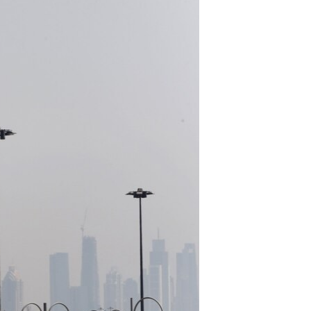
مستندها
فرهنگ و زندگی
حقوق شهروندی
انتخابات ریاست جمهوری آمریکا ۲۰۲۴
اقتصادی
حمله جمهوری اسلامی به اسرائیل
رمز مهسا
علم و فناوری
اسرائیل در جنگ
ورزش زنان در ایران
گالری عکس
اعتراضات زن، زندگی، آزادی
آرشیو پخش زنده
مجموعه مستندهای دادخواهی
تریبونال مردمی آبان ۹۸
دادگاه حمید نوری
چهل سال گروگان‌گیری
قانون شفافیت دارائی کادر رهبری ایران
اعتراضات مردمی آبان ۹۸
اسرائیل در جنگ