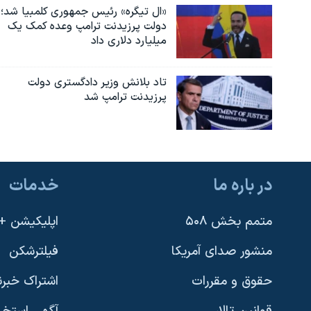
«ال تیگره» رئیس جمهوری کلمبیا شد؛
دولت پرزیدنت ترامپ وعده کمک یک
میلیارد دلاری داد
تاد بلانش وزیر دادگستری دولت
پرزیدنت ترامپ شد
در باره ما
خدمات
متمم بخش ۵۰۸
اپلیکیشن +VOA
منشور صدای آمریکا
فیلترشکن
حقوق و مقررات
اشتراک خبرن