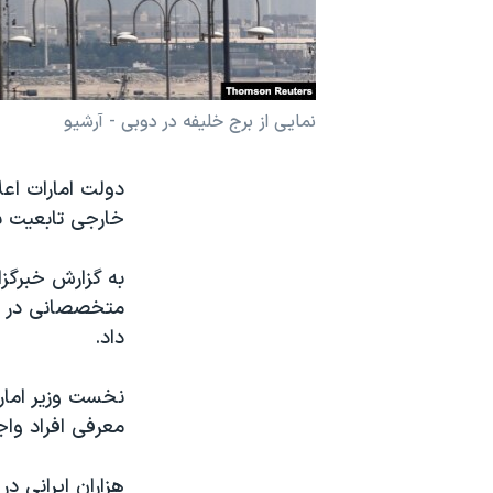
نرگس محمدی برنده جایزه نوبل صلح
همایش محافظه‌کاران آمریکا «سی‌پک»
صفحه‌های ویژه
نمایی از برج خلیفه در دوبی - آرشیو
سفر پرزیدنت ترامپ به چین
دولت امارات اع
خارجی تابعیت 
به گزارش خبرگزا
متخصصانی در حو
داد.
نخست وزیر امار
معرفی افراد وا
هزاران ایرانی در 