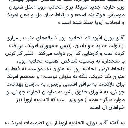
اسرائیل در جنگ
وزیر خارجه جدید آمریکا، برای اتحادیه اروپا «مثل شنیدن
نرگس محمدی برنده جایزه نوبل صلح
موسیقی خوشایند است» و «ارتباط میان دل و ذهن آمریکا
و اتحادیه اروپا حفظ شده است.»
همایش محافظه‌کاران آمریکا «سی‌پک»
صفحه‌های ویژه
آقای بورل افزود که اتحادیه اروپا نشانه‌های مثبت بسیاری
سفر پرزیدنت ترامپ به چین
از دولت جدید جو بایدن، رئیس جمهوری آمریکا، دریافت
کرده است و کارهایی که این دولت می‌کند - نظیر کار کردن
با متحدان، به رسمیت شناختن اهمیت اتحادیه اروپا،
«لحاظ کردن اتحادیه اروپا به عنوان یک دوست، نه فقط به
عنوان یک شریک، بلکه به عنوان دوست،» و تصمیم آمریکا
برای بازگشت به توافق اقلیمی پاریس، به سازمان بهداشت
جهانی، به شورای حقوق بشر، به سازمان تجارت جهانی، و
موارد دیگر - همه از مواردی است که اتحادیه اروپا نیز
خواهان آن است.
به گفته آقای بورل، اتحادیه اروپا از این تصمیمات آمریکا به