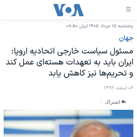
ینکهای
ابل
سترسی
پنجشنبه ۱۵ مرداد ۱۴۰۵ ایران ۰۸:۵۰
خانه
هش
جهان
نسخه سبک وب‌سایت
ه
مسئول سیاست خارجی اتحادیه اروپا:
حتوای
موضوع ها
ایران باید به تعهدات هسته‌ای عمل کند
صلی
برنامه های تلویزیونی
ایران
هش
و تحریم‌ها نیز کاهش یابد
جدول برنامه ها
ه
آمریکا
فحه
صفحه‌های ویژه
۰۶ اسفند ۱۳۹۹
جهان
صلی
فرکانس‌های صدای آمریکا
ورزشی
جام جهانی ۲۰۲۶
هش
اشتراک
پخش رادیویی
ه
گزیده‌ها
عملیات خشم حماسی
ستجو
۲۵۰سالگی آمریکا
ویژه برنامه‌ها
یادگیری زبان انگلیسی
ویدیوها
بایگانی برنامه‌های تلویزیونی