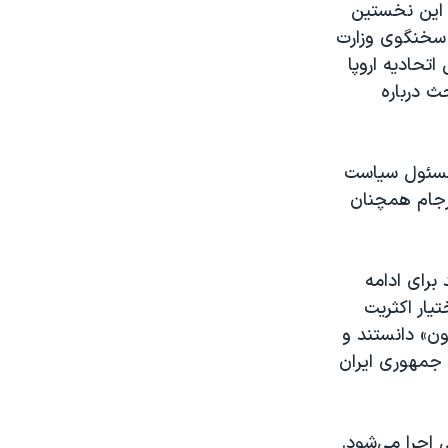
. این نخستین
 سخنگوی وزارت
تحادیه اروپا
+۵ و ایران، جهت بحث درباره
جوزپ بورل، مسئول سیاست
رجام همچنان
برای ادامه
یار اکثریت
ون» دانستند و
جمهوری ایران
 اجرا می‌شود.