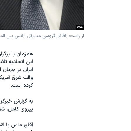
نرگس محمدی برنده جایزه نوبل صلح
همایش محافظه‌کاران آمریکا «سی‌پک»
صفحه‌های ویژه
از راست: رافائل گروسی مدیرکل آژانس بین ال
سفر پرزیدنت ترامپ به چین
همزمان با برگز
این اتحادیه تا
ایران در جریان 
وقت شرق آمریکا
کرده است.
به گزارش خبرگزا
پیروی کامل، شفا
آقای ماس با اشا