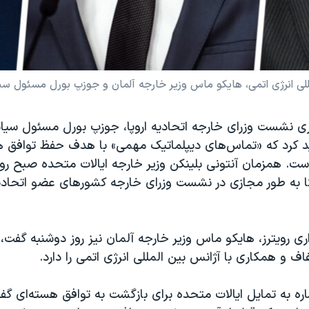
مللی انرژی اتمی، هایکو ماس وزیر خارجه آلمان و جوزپ بورل مسئول سی
اری نشست وزرای خارجه اتحادیه اروپا، جوزپ بورل مسئول سی
ئید کرد که «تماس‌های دیپلماتیک مهمی» با هدف حفظ توافق هس
است. همزمان آنتونی بلینکن وزیر خارجه ایالات متحده صبح روز
 به طور مجازی در نشست وزرای خارجه کشورهای عضو اتحادیه
ری رویترز، هایکو ماس وزیر خارجه آلمان نیز روز دوشنبه گفت، از
ف و همکاری با آژانس بین المللی انرژی اتمی را دارد.
ره به تمایل ایالات متحده برای بازگشت به توافق هسته‌ای گف