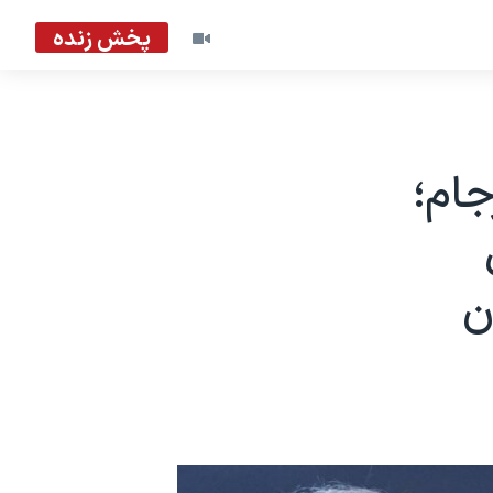
پخش زنده
جام؛
ن