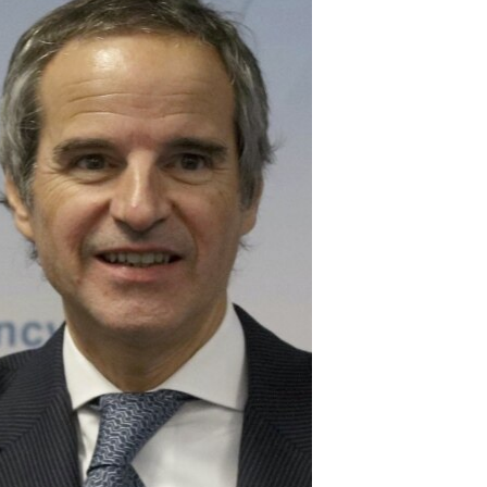
مستندها
فرهنگ و زندگی
حقوق شهروندی
انتخابات ریاست جمهوری آمریکا ۲۰۲۴
اقتصادی
حمله جمهوری اسلامی به اسرائیل
رمز مهسا
علم و فناوری
اسرائیل در جنگ
ورزش زنان در ایران
گالری عکس
اعتراضات زن، زندگی، آزادی
آرشیو پخش زنده
مجموعه مستندهای دادخواهی
تریبونال مردمی آبان ۹۸
دادگاه حمید نوری
چهل سال گروگان‌گیری
قانون شفافیت دارائی کادر رهبری ایران
اعتراضات مردمی آبان ۹۸
اسرائیل در جنگ