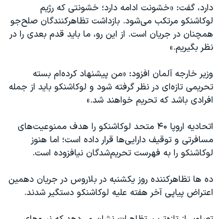
اسرائیل در جنگ
دارد، گفت: «خشونت ادامه دارد؛ خشونتی که رژیم
لوکاشنکو مرتکب می‌شود. بازداشت تظاهرکنندگان صلح‌جو
نرگس محمدی برنده جایزه نوبل صلح
همچنان در جریان است. از این رو، ما باید قدم بعدی را در
همایش محافظه‌کاران آمریکا «سی‌پک»
نظر بگیریم.»
صفحه‌های ویژه
وزیر خارجه آلمان افزود: «من پیشنهاد کرده‌ام بسته
سفر پرزیدنت ترامپ به چین
تحریمی تازه‌ای در نظر گرفته شود و لوکاشنکو باید از جمله
افرادی باشد که تحریم خواهند شد.»
اتحادیه اروپا ۴۰ متحد لوکاشنکو را هدف ممنوعیت‌های
مسافرتی و توقیف دارایی‌ها قرار داده است؛ اما هنوز
لوکاشنکو را به فهرست تحریم‌شدگان نیافزوده است.
ده ها تظاهرکننده روز یکشنبه در بلاروس در جریان دهمین
اعتراض پیاپی آخر هفته علیه لوکاشنکو دستگیر شدند.