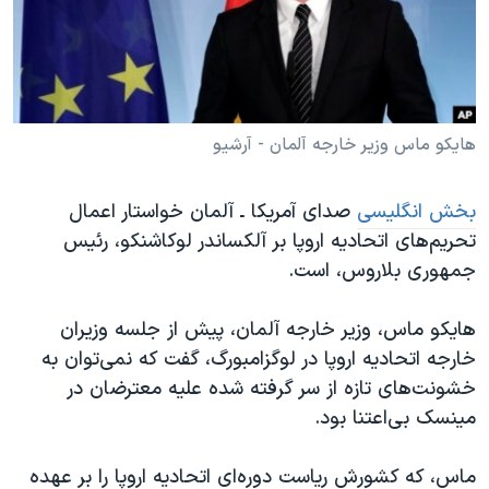
دنبال کنید
مستندها
فرهنگ و زندگی
حقوق شهروندی
انتخابات ریاست جمهوری آمریکا ۲۰۲۴
اقتصادی
حمله جمهوری اسلامی به اسرائیل
رمز مهسا
علم و فناوری
هایکو ماس وزیر خارجه آلمان - آرشیو
زبانهای مختلف
اسرائیل در جنگ
ورزش زنان در ایران
بخش انگلیسی
صدای آمریکا ـ آلمان خواستار اعمال
گالری عکس
اعتراضات زن، زندگی، آزادی
تحریم‌های اتحادیه اروپا بر آلکساندر لوکاشنکو، رئیس
آرشیو پخش زنده
مجموعه مستندهای دادخواهی
جمهوری بلاروس، است.
تریبونال مردمی آبان ۹۸
هایکو ماس، وزیر خارجه آلمان، پیش از جلسه وزیران
دادگاه حمید نوری
خارجه اتحادیه اروپا در لوگزامبورگ، گفت که نمی‌توان به
چهل سال گروگان‌گیری
خشونت‌های تازه از سر گرفته شده علیه معترضان در
مینسک بی‌اعتنا بود.
قانون شفافیت دارائی کادر رهبری ایران
اعتراضات مردمی آبان ۹۸
ماس، که کشورش ریاست دوره‌ای اتحادیه اروپا را بر عهده