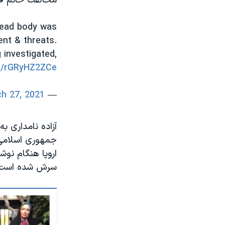
مخالفت خانم فص
dead body was
nt & threats.
 investigated,
om/rGRyHZ2ZCe
h 27, 2021
— Farnaz Fassihi (@farnazfassihi)
آزاده نامداری ب
جمهوری اسلامی 
اروپا هنگام نو
سرش شده است. ا