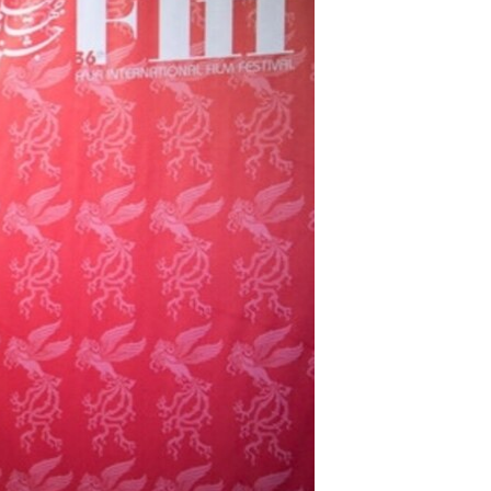
مستندها
فرهنگ و زندگی
حقوق شهروندی
انتخابات ریاست جمهوری آمریکا ۲۰۲۴
اقتصادی
حمله جمهوری اسلامی به اسرائیل
رمز مهسا
علم و فناوری
اسرائیل در جنگ
ورزش زنان در ایران
گالری عکس
اعتراضات زن، زندگی، آزادی
آرشیو پخش زنده
مجموعه مستندهای دادخواهی
تریبونال مردمی آبان ۹۸
دادگاه حمید نوری
چهل سال گروگان‌گیری
قانون شفافیت دارائی کادر رهبری ایران
اعتراضات مردمی آبان ۹۸
اسرائیل در جنگ