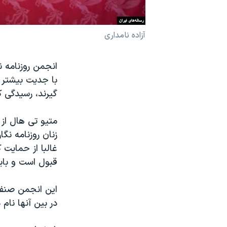
نرگس محمدی برنده جایزه نوبل صلح
همایش محافظه‌کاران آمریکا «سی‌پک»
آزاده نامداری
صفحه‌های ویژه
انجمن روزنامه ن
سفر پرزیدنت ترامپ به چین
با جدیت بیشتر ب
گیرند، رسیدگی ک
زنان روزنامه نگ
غالبا از حمایت 
قبول است و باید
این انجمن صنفی د
در بین آنها نام