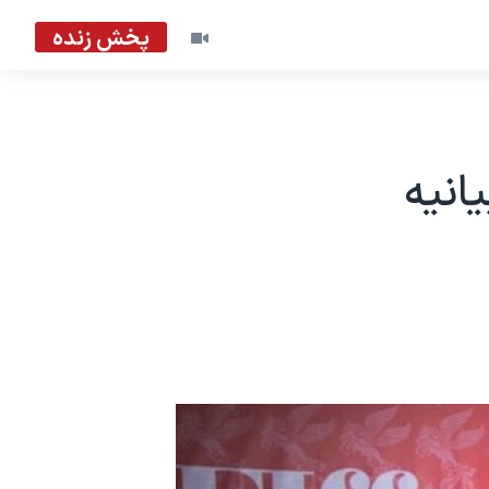
پخش زنده
انیه