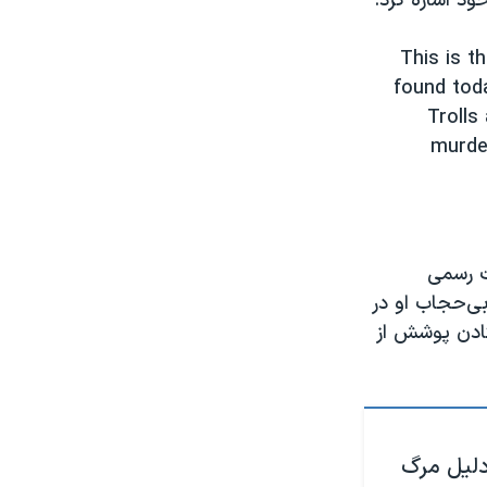
د اشاره کرد.
This is t
found tod
Trolls
murde
ت رسمی
ی‌حجاب او در
تادن پوشش از
لیل مرگ