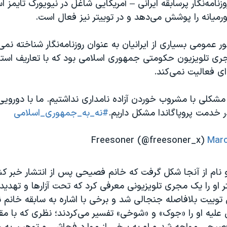
زنامه‌نگار پرسابقه ایرانی – آمریکایی شاغل در نیویورک تایمز 
اورمیانه را پوشش می‌دهد و در توییتر نیز فعال است.
ر عمومی بسیاری از ایرانیان به عنوان روزنامه‌نگار شناخته نمی
جری تلویزیون حکومتی جمهوری اسلامی بود که با تعاریف استان
‌ای فعالیت نمی‌کند.
مشکلی با مشروب خوردن آزاده نامداری نداشتیم. ما با دورویی
ر خدمت پروپاگاندا مشکل داریم.
#نه_به_جمهوری_اسلامی
Marc
دو نام از آنجا شکل گرفت که خانم فصیحی پس از انتشار خبر 
تر او را یک مجری تلویزیونی معرفی کرد که تحت آزارها و تهدیده
توییت بلافاصله جنجالی شد و برخی با اشاره به سابقه خانم ن
 علیه او را «جوک» و «شوخی» تفسیر می‌کردند؛ نظری که با م