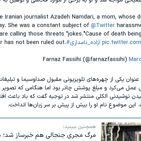
یحی مواجه شد و او به برخی از موارد فحاشی و توهین به خو
he Iranian journalist Azadeh Namdari, a mom, whose 
ay. She was a constant subject of
@Twitter
harassme
 are calling those threats "jokes."
Cause of death being
pic.twitter.c
#آزاده_نامدارى
r has not been ruled out.
Marc
ه عنوان یکی از چهره‌های تلویزیونی مقبول صداوسیما و تبلیغا
عمل می‌کرد و مبلغ پوشش چادر بود اما هنگامی که تصویر ب
شیدن نوشیدنی الکلی منتشر شد در توجیه گفت که باد باعث اف
ین موضوع نام او را بیش از پیش بر سر زبان‌ها انداخت.
همچنین ببینید:
مرگ مجری جنجالی هم خبرساز شد؛ د