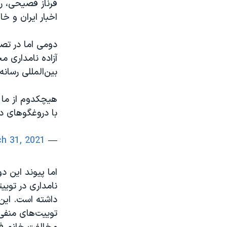
فرناز فصیحی، رو
اخبار ایران و خ
دومی اما در تصو
آزاده نامداری م
بین‌المللی رسانه
هیچکدوم از ما 
با دروغگوهای د
h 31, 2021
— Freesoner (@freesoner_x)
اما پیوند این 
نامداری در تویی
داشته است. این 
توییت‌های منفی