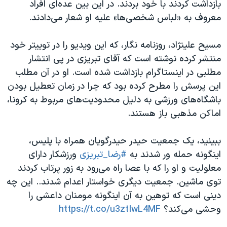
اسرائیل در جنگ
بازداشت کردند با خود بردند. در این بین عده‌ای افراد
معروف به «لباس شخصی‌ها» علیه او شعار می‌دادند.
نرگس محمدی برنده جایزه نوبل صلح
همایش محافظه‌کاران آمریکا «سی‌پک»
مسیح علینژاد، روزنامه نگار، که این ویدیو را در توییتر خود
صفحه‌های ویژه
منتشر کرده نوشته است که آقای تبریزی در پی انتشار
مطلبی در اینستاگرام بازداشت شده است. او در آن مطلب
سفر پرزیدنت ترامپ به چین
این پرسش را مطرح کرده بود که چرا در زمان تعطیل بودن
باشگاه‌های ورزشی به دلیل محدودیت‌های مربوط به کرونا،
اماکن مذهبی باز هستند.
ببینید، یک جمعیت حیدر حیدرگویان همراه با پلیس،
اینگونه حمله ور شدند به
#رضا_تبریزی
ورزشکار دارای
معلولیت و او را که با عصا راه می‌رود به زور پرتاب کردند
توی ماشین. جمعیت دیگری خواستار اعدام شدند.. این چه
دینی است که توهین به آن اینگونه مومنان داعشی را
وحشی می‌کند؟
https://t.co/u3ztIwL4MF