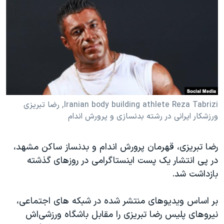
دنبال کنید
مستندها
فرهنگ و زندگی
حقوق شهروندی
انتخابات ریاست جمهوری آمریکا ۲۰۲۴
اقتصادی
حمله جمهوری اسلامی به اسرائیل
رمز مهسا
علم و فناوری
زبانهای مختلف
اسرائیل در جنگ
ورزش زنان در ایران
گالری عکس
اعتراضات زن، زندگی، آزادی
Iranian body building athlete Reza Tabrizi, رضا تبریزی
ورزشکار ایرانی در رشته بدنسازی و پرورش اندام
آرشیو پخش زنده
مجموعه مستندهای دادخواهی
تریبونال مردمی آبان ۹۸
رضا تبریزی، قهرمان پرورش اندام و بدنساز ساکن مشهد،
دادگاه حمید نوری
در پی انتشار یک پست اینستاگرامی در روزهای گذشته
چهل سال گروگان‌گیری
بازداشت شد.
قانون شفافیت دارائی کادر رهبری ایران
بر اساس ویدیوهای منتشر شده در شبکه های اجتماعی،
اعتراضات مردمی آبان ۹۸
نیروهای پلیس رضا تبریزی را مقابل باشگاه ورزشی‌اش