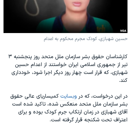
دنبال کنید
مستندها
فرهنگ و زندگی
حقوق شهروندی
انتخابات ریاست جمهوری آمریکا ۲۰۲۴
اقتصادی
حمله جمهوری اسلامی به اسرائیل
رمز مهسا
علم و فناوری
حسین شهبازی، کودک مجرم محکوم به اعدام
زبانهای مختلف
اسرائیل در جنگ
ورزش زنان در ایران
کارشناسان حقوق بشر سازمان ملل متحد روز پنجشنبه ۳
گالری عکس
اعتراضات زن، زندگی، آزادی
تیر از جمهوری اسلامی ایران خواستند از اعدام حسین
آرشیو پخش زنده
مجموعه مستندهای دادخواهی
شهبازی، که قرار است چهار روز دیگر اجرا شود، خودداری
کند.
تریبونال مردمی آبان ۹۸
دادگاه حمید نوری
در این درخواست، که در
وبسایت
کمیساریای عالی حقوق
چهل سال گروگان‌گیری
بشر سازمان ملل متحد منعکس شده، تاکید شده است
آقای شهبازی در زمان ارتکاب جرم کودک بوده و برای
قانون شفافیت دارائی کادر رهبری ایران
اعتراف تحت شکنجه قرار گرفته است.
اعتراضات مردمی آبان ۹۸