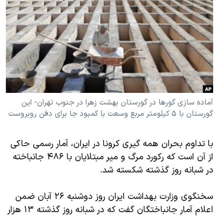
دنبال کنید
مستندها
فرهنگ و زندگی
حقوق شهروندی
انتخابات ریاست جمهوری آمریکا ۲۰۲۴
اقتصادی
حمله جمهوری اسلامی به اسرائیل
رمز مهسا
علم و فناوری
زبانهای مختلف
اسرائیل در جنگ
ورزش زنان در ایران
گالری عکس
اعتراضات زن، زندگی، آزادی
آماده سازی گورها در گورستان بهشت زهرا در جنوب تهران- این
گورستان با ۵ کیلومتر مربع وسعت با کمبود جا برای دفن روبروست
آرشیو پخش زنده
مجموعه مستندهای دادخواهی
تریبونال مردمی آبان ۹۸
با تداوم بحران همه گیری کرونا در ایران، آمار رسمی حاکی
دادگاه حمید نوری
از آن است که رکورد مرگ و میر مبتلایان با ۴۸۶ جانباخته
چهل سال گروگان‌گیری
در شبانه روز گذشته شکسته شد.
قانون شفافیت دارائی کادر رهبری ایران
سخنگوی وزارت بهداشت ایران روز دوشنبه ۲۶ آبان ضمن
اعتراضات مردمی آبان ۹۸
اعلام آمار جانباختگان گفت که در شبانه روز گذشته ۱۳ هزار