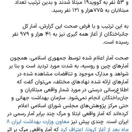
اسرائیل در جنگ
و ۵۳ نفر به کووید۱۹ مبتلا شدند و بدین ترتیب تعداد
مبتلایان به ۷۷۵هزار و ۱۲۱ نفر رسید.
نرگس محمدی برنده جایزه نوبل صلح
همایش محافظه‌کاران آمریکا «سی‌پک»
به این ترتیب و با فرض صحت این گزارش، آمار کل
صفحه‌های ویژه
جانباختگان از آغاز همه گیری نیز به ۴۱ هزار و ۹۷۹ نفر
رسیده است.
سفر پرزیدنت ترامپ به چین
صحت آمار اعلام شده توسط جمهوری اسلامی، همچون
آمارهای چین و روسیه، به شدت مورد تردید است و بنا بر
شواهد و مدارک موجود و تناقضات مشاهده شده در
آمارهای ارائه شده نهادهای مختلف، می‌توان گفت که
اطلاع‌رسانی درستی در مورد شمار واقعی مبتلایان و
جان‌باختگان انجام نمی‌شود. سازمان بهداشت جهانی و
حتی مرکز پژوهش‌های مجلس شورای اسلامی اعلام
کرده‌اند که آمار واقعی ابتلا و مرگ چند برابر آمار رسمی در
ایران است. چندی پیش نیز
معاون وزارت بهداشت ایران ۸
ماه بعد از آغاز کرونا، اعتراف کرد
که آمار واقعی مرگ بر اثر