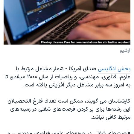
دنبال کنید
مستندها
فرهنگ و زندگی
حقوق شهروندی
انتخابات ریاست جمهوری آمریکا ۲۰۲۴
اقتصادی
حمله جمهوری اسلامی به اسرائیل
رمز مهسا
علم و فناوری
زبانهای مختلف
اسرائیل در جنگ
ورزش زنان در ایران
آرشیو
گالری عکس
اعتراضات زن، زندگی، آزادی
بخش انگلیسی
صدای آمریکا - شمار مشاغل مرتبط با
آرشیو پخش زنده
مجموعه مستندهای دادخواهی
علوم، فناوری، مهندسی، و ریاضیات از سال ۲۰۰۰ میلادی تا
تریبونال مردمی آبان ۹۸
به امروز سه برابر مشاغل دیگر افزایش یافته است.
دادگاه حمید نوری
کارشناسان می گویند، ممکن است تعداد فارغ‌ التحصیلان
چهل سال گروگان‌گیری
این رشته‌ها برای پر کردن فرصت‌های شغلی در زمینه‌های
قانون شفافیت دارائی کادر رهبری ایران
مرتبط کافی نباشد.
اعتراضات مردمی آبان ۹۸
فرصت‌های شغلی در حوزه‌های علوم، فناوری، مهندسی، و