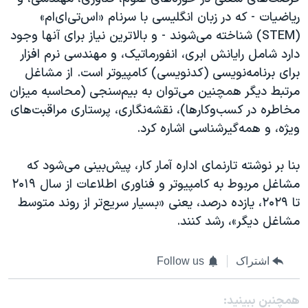
اسرائیل در جنگ
ریاضیات - که در زبان انگلیسی با سرنام «اس‌تی‌ای‌ام»
نرگس محمدی برنده جایزه نوبل صلح
(STEM‌) شناخته می‌شوند - و بالاترین نیاز برای آنها وجود
دارد شامل رایانش ابری، انفورماتیک، و مهندسی نرم افزار
همایش محافظه‌کاران آمریکا «سی‌پک»
برای برنامه‌نویسی (کدنویسی) کامپیوتر است. از مشاغل
صفحه‌های ویژه
مرتبط دیگر همچنین می‌توان به بیم‌‌سنجی (محاسبه میزان
سفر پرزیدنت ترامپ به چین
مخاطره در کسب‌و‌کارها)، نقشه‌‌نگاری، پرستاری مراقبت‌های
ویژه، و همه‌گیرشناسی اشاره کرد.
بنا بر نوشته تارنمای اداره آمار کار، پیش‌بینی می‌شود که
مشاغل مربوط به کامپیوتر و فناوری اطلاعات از سال ۲۰۱۹
تا ۲۰۲۹، یازده درصد، یعنی «بسیار سریع‌تر از روند متوسط
مشاغل دیگر»، رشد کنند.
اشتراک
Follow us
همچنبن ببینید: