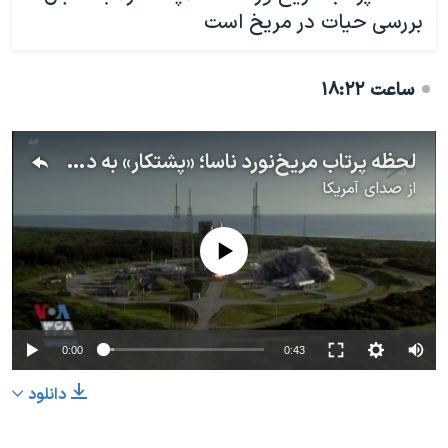
بررسی حیات در مریخ است
ساعت ۱۸:۲۲
لحظه پرتاب مریخ‌نورد ناسا؛ «پشتکار» به دنبال بررسی حیات در مریخ است
از
صدای آمریکا
No media source currently available
0:00
0:43
دانلود