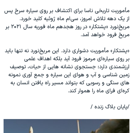
اسرائیل در جنگ
مأموریت تاریخی ناسا برای اکتشاف بر روی سیاره سرخ پس
نرگس محمدی برنده جایزه نوبل صلح
از یک دهه تلاش امروز، سی‌ام ماه ژوئیه کلید خورد.
همایش محافظه‌کاران آمریکا «سی‌پک»
مریخ‌نورد «پشتکار» در روز هجدهم ماه فوریه سال ۲۰۲۱ بر
صفحه‌های ویژه
مریخ فرود خواهد آمد.
سفر پرزیدنت ترامپ به چین
«پشتکار» مأموریت دشواری دارد. این مریخ‌نورد نه تنها باید
بر روی سیاره‌ای مرموز فرود آید بلکه اهداف علمی
ارزشمندی دارد: جستجوی نشانه هایی از حیات، توصیف
زمین شناسی و آب و هوای این سیاره و جمع آوری نمونه
های سنگی و رسوبی که بتواند مسیر راه یافتن انسان به
کره‌ای فرای ماه را هموار کند.
/پایان بلاگ زنده /