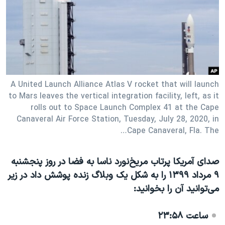
دنبال کنید
مستندها
فرهنگ و زندگی
حقوق شهروندی
انتخابات ریاست جمهوری آمریکا ۲۰۲۴
اقتصادی
حمله جمهوری اسلامی به اسرائیل
رمز مهسا
علم و فناوری
زبانهای مختلف
اسرائیل در جنگ
ورزش زنان در ایران
A United Launch Alliance Atlas V rocket that will launch
to Mars leaves the vertical integration facility, left, as it
گالری عکس
اعتراضات زن، زندگی، آزادی
rolls out to Space Launch Complex 41 at the Cape
Canaveral Air Force Station, Tuesday, July 28, 2020, in
آرشیو پخش زنده
مجموعه مستندهای دادخواهی
Cape Canaveral, Fla. The…
تریبونال مردمی آبان ۹۸
دادگاه حمید نوری
صدای آمریکا پرتاب مریخ‌نورد ناسا به فضا در روز پنجشنبه
چهل سال گروگان‌گیری
۹ مرداد ۱۳۹۹ را به شکل یک وبلاگ زنده پوشش داد در زیر
می‌توانید آن را بخوانید:
قانون شفافیت دارائی کادر رهبری ایران
اعتراضات مردمی آبان ۹۸
ساعت ۲۳:۵۸