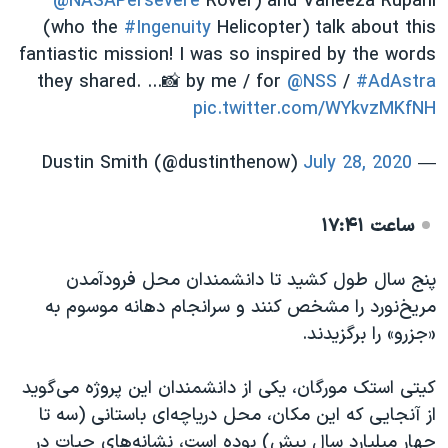
@NASAPersevere
Rover) and Vaneeza Rupani
(who the
#Ingenuity
Helicopter) talk about this
fantiastic mission! I was so inspired by the words
they shared.
.
.
.
📸 by me / for
@NSS
/
#AdAstra
pic.twitter.com/WYkvzMKfNH
July 28, 2020
— Dustin Smith (@dustinthenow)
ساعت ۱۷:۴۱
پنج سال طول کشید تا دانشمندان محل فرودآمدن
مریخ‌نورد را مشخص کنند و سرانجام دهانه موسوم به
«جزرو» را برگزیدند.
کیتی استک مورگان، یکی از دانشمندان این پروژه می‌گوید
از آنجایی که این مکان، محل دریاچه‌ای باستانی (سه تا
چهار میلیارد سال پیش) بوده است، نشانه‌های حیات در