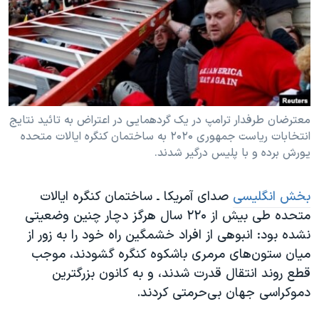
دنبال کنید
مستندها
فرهنگ و زندگی
حقوق شهروندی
انتخابات ریاست جمهوری آمریکا ۲۰۲۴
اقتصادی
حمله جمهوری اسلامی به اسرائیل
رمز مهسا
علم و فناوری
زبانهای مختلف
اسرائیل در جنگ
ورزش زنان در ایران
معترضان طرفدار ترامپ در یک گردهمایی در اعتراض به تائید نتایج
انتخابات ریاست جمهوری ۲۰۲۰ به ساختمان کنگره ایالات متحده
گالری عکس
اعتراضات زن، زندگی، آزادی
یورش برده و با پلیس درگیر شدند.
آرشیو پخش زنده
مجموعه مستندهای دادخواهی
تریبونال مردمی آبان ۹۸
بخش انگلیسی
صدای آمریکا ـ ساختمان کنگره ایالات
متحده طی بیش از ۲۲۰ سال هرگز دچار چنین وضعیتی
دادگاه حمید نوری
نشده بود: انبوهی از افراد خشمگین راه خود را به زور از
چهل سال گروگان‌گیری
میان ستون‌های مرمری باشکوه کنگره گشودند، موجب
قانون شفافیت دارائی کادر رهبری ایران
قطع روند انتقال قدرت شدند، و به کانون بزرگترین
دموکراسی جهان بی‌‌حرمتی کردند.
اعتراضات مردمی آبان ۹۸