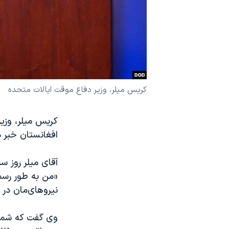
نرگس محمدی برنده جایزه نوبل صلح
همایش محافظه‌کاران آمریکا «سی‌پک»
صفحه‌های ویژه
سفر پرزیدنت ترامپ به چین
کریس ميلر، وزیر دفاع موقت ایالات متحده
کریس ميلر، وزیر
افغانستان خبر د
«من به طور رسمی
نیروهای‌مان در 