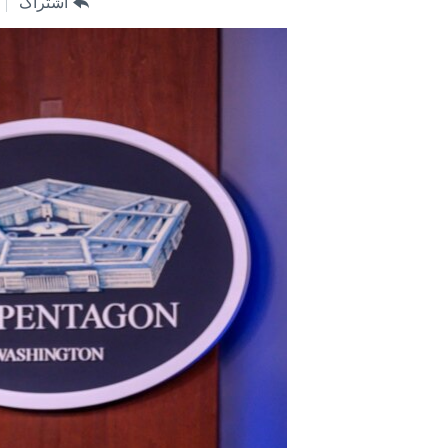
اشتراک
مستندها
فرهنگ و زندگی
حقوق شهروندی
انتخابات ریاست جمهوری آمریکا ۲۰۲۴
اقتصادی
حمله جمهوری اسلامی به اسرائیل
رمز مهسا
علم و فناوری
اسرائیل در جنگ
ورزش زنان در ایران
گالری عکس
اعتراضات زن، زندگی، آزادی
آرشیو پخش زنده
مجموعه مستندهای دادخواهی
تریبونال مردمی آبان ۹۸
دادگاه حمید نوری
چهل سال گروگان‌گیری
قانون شفافیت دارائی کادر رهبری ایران
اعتراضات مردمی آبان ۹۸
اسرائیل در جنگ