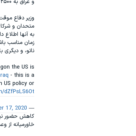
و عراق به ۲۵۰۰ نفر کاهش خواهد یافت.
وزیر دفاع موقت 
متحدان و شرکای‌
به آنها اطلاع د
زمان مناسب باش
ناتو، و دیگری ب
agon the US is
Iraq
- this is a
n US policy or
om/dZfPsLS6Ot
r 17, 2020
— Carla Babb (@CarlaBabbVOA)
کاهش حضور نیرو
خاورمیانه از وع