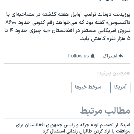
اسرائیل در جنگ
نرگس محمدی برنده جایزه نوبل صلح
پرزیدنت دونالد ترامپ اوایل هفته گذشته در مصاحبه‌ای با
«اکسیوس» گفته بود که می‌خواهد رقم کنونی حدود ۸۶۰۰
همایش محافظه‌کاران آمریکا «سی‌پک»
نیروی آمریکایی مستقر در افغانستان «به چیزی حدود ۴ تا
صفحه‌های ویژه
۵ هزار نفر» کاهش یابد.
سفر پرزیدنت ترامپ به چین
اشتراک
Follow us
همچنبن ببینید:
آمريکا
سرخط خبرها
مطالب مرتبط
آمریکا از تصمیم لویه ‌جرگه و رئیس جمهوری افغانستان برای
موافقت با آزاد کردن طالبان زندانی استقبال کرد