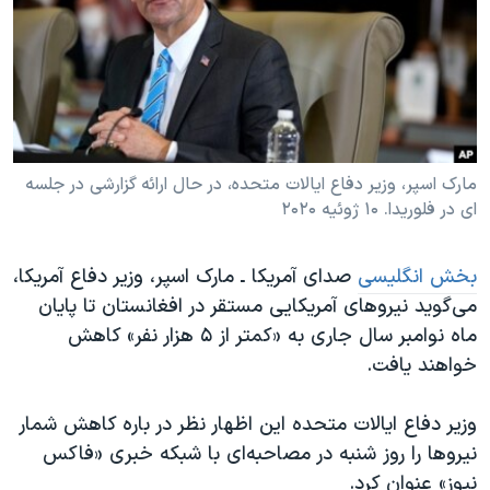
دنبال کنید
مستندها
فرهنگ و زندگی
حقوق شهروندی
انتخابات ریاست جمهوری آمریکا ۲۰۲۴
اقتصادی
حمله جمهوری اسلامی به اسرائیل
رمز مهسا
علم و فناوری
زبانهای مختلف
اسرائیل در جنگ
ورزش زنان در ایران
مارک اسپر، وزیر دفاع ایالات متحده، در حال ارائه گزارشی در جلسه
ای در فلوریدا. ۱۰ ژوئیه ۲۰۲۰
گالری عکس
اعتراضات زن، زندگی، آزادی
آرشیو پخش زنده
مجموعه مستندهای دادخواهی
بخش انگلیسی
صدای آمریکا ـ مارک اسپر، وزیر دفاع آمریکا،
تریبونال مردمی آبان ۹۸
می‌گوید نیروهای آمریکایی مستقر در افغانستان تا پایان
ماه نوامبر سال جاری به «کمتر از ۵ هزار نفر» کاهش
دادگاه حمید نوری
خواهند یافت.
چهل سال گروگان‌گیری
قانون شفافیت دارائی کادر رهبری ایران
وزیر دفاع ایالات متحده این اظهار نظر در باره کاهش شمار
نیروها را روز شنبه در مصاحبه‌ای با شبکه خبری «فاکس
اعتراضات مردمی آبان ۹۸
نیوز» عنوان کرد.