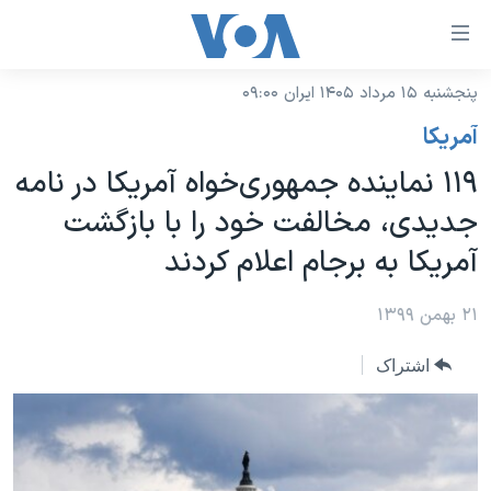
ینکهای
ابل
سترسی
پنجشنبه ۱۵ مرداد ۱۴۰۵ ایران ۰۹:۰۰
خانه
هش
آمريکا
نسخه سبک وب‌سایت
ه
۱۱۹ نماینده جمهوری‌خواه آمریکا در نامه
حتوای
موضوع ها
جدیدی، مخالفت خود را با بازگشت
صلی
برنامه های تلویزیونی
ایران
هش
آمریکا به برجام اعلام کردند
جدول برنامه ها
ه
آمریکا
فحه
صفحه‌های ویژه
۲۱ بهمن ۱۳۹۹
جهان
صلی
فرکانس‌های صدای آمریکا
ورزشی
جام جهانی ۲۰۲۶
هش
اشتراک
پخش رادیویی
ه
گزیده‌ها
عملیات خشم حماسی
ستجو
۲۵۰سالگی آمریکا
ویژه برنامه‌ها
یادگیری زبان انگلیسی
ویدیوها
بایگانی برنامه‌های تلویزیونی