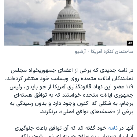
دنبال کنید
مستندها
فرهنگ و زندگی
حقوق شهروندی
انتخابات ریاست جمهوری آمریکا ۲۰۲۴
اقتصادی
حمله جمهوری اسلامی به اسرائیل
رمز مهسا
علم و فناوری
زبانهای مختلف
اسرائیل در جنگ
ورزش زنان در ایران
ساختمان کنگره آمریکا - آرشیو
گالری عکس
اعتراضات زن، زندگی، آزادی
در نامه جدیدی که برخی از اعضای جمهوریخواه مجلس
آرشیو پخش زنده
مجموعه مستندهای دادخواهی
نمایندگان ایالات متحده روی وبسایت خود منتشر کرده‌اند،
تریبونال مردمی آبان ۹۸
۱۱۹ عضو این نهاد قانونگذاری آمریکا از جو بایدن، رئیس
جمهوری ایالات متحده خواستند که به توافق هسته‌ای
دادگاه حمید نوری
برجام، به شکلی که اکنون وجود دارد و بدون رسیدگی به
چهل سال گروگان‌گیری
برخی از «ضعف‌های توافق اصلی»، برنگردد.
قانون شفافیت دارائی کادر رهبری ایران
آنها در
نامه
خود گفته اند که آن توافق باعث جلوگیری
اعتراضات مردمی آبان ۹۸
ایران از دستیابی به سلاح هسته ای نمی شود، بلکه