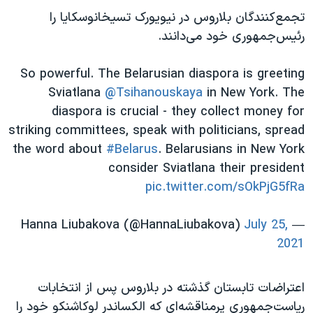
اسرائیل در جنگ
تجمع‌کنندگان بلاروس در نیویورک تسیخانوسکایا را
نرگس محمدی برنده جایزه نوبل صلح
رئیس‌جمهوری خود می‌دانند.
همایش محافظه‌کاران آمریکا «سی‌پک»
So powerful. The Belarusian diaspora is greeting
صفحه‌های ویژه
Sviatlana
@Tsihanouskaya
in New York. The
سفر پرزیدنت ترامپ به چین
diaspora is crucial - they collect money for
striking committees, speak with politicians, spread
the word about
#Belarus
. Belarusians in New York
consider Sviatlana their president
pic.twitter.com/sOkPjG5fRa
July 25,
— Hanna Liubakova (@HannaLiubakova)
2021
اعتراضات تابستان گذشته در بلاروس پس از انتخابات
ریاست‌جمهوری پرمناقشه‌ای که الکساندر لوکاشنکو خود را