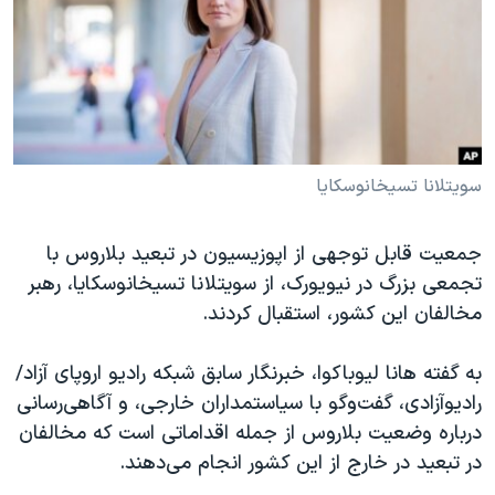
دنبال کنید
مستندها
فرهنگ و زندگی
حقوق شهروندی
انتخابات ریاست جمهوری آمریکا ۲۰۲۴
اقتصادی
حمله جمهوری اسلامی به اسرائیل
رمز مهسا
علم و فناوری
زبانهای مختلف
اسرائیل در جنگ
ورزش زنان در ایران
سویتلانا تسیخانوسکایا
گالری عکس
اعتراضات زن، زندگی، آزادی
جمعیت قابل توجهی از اپوزیسیون در تبعید بلاروس با
آرشیو پخش زنده
مجموعه مستندهای دادخواهی
تجمعی بزرگ در نیویورک، از سویتلانا تسیخانوسکایا، رهبر
تریبونال مردمی آبان ۹۸
مخالفان این کشور، استقبال کردند.
دادگاه حمید نوری
به گفته هانا لیوباکوا، خبرنگار سابق شبکه رادیو اروپای آزاد/
چهل سال گروگان‌گیری
رادیوآزادی، گفت‌وگو با سیاستمداران خارجی، و آگاهی‌رسانی
قانون شفافیت دارائی کادر رهبری ایران
درباره وضعیت بلاروس از جمله اقداماتی است که مخالفان
در تبعید در خارج از این کشور انجام می‌دهند.
اعتراضات مردمی آبان ۹۸