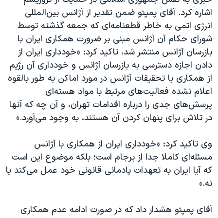
اسرائیل در جنگ
اشاره کرد. آقای پمپئو ضمن تقدیر از آژانس بین‌المللی
نرگس محمدی برنده جایزه نوبل صلح
انرژی اتمی به خاطر قطعنامه‌ای که جمعه گذشته توسط
همایش محافظه‌کاران آمریکا «سی‌پک»
شورای حکام آن آژانس مبنی بر ضرورت همکاری ایران با
بازرسان آژانس منتشر شد، تاکید کرد: «خودداری ایران از
صفحه‌های ویژه
دادن اجازه دسترسی به بازرسان آژانس و خودداری آن رژیم
سفر پرزیدنت ترامپ به چین
از همکاری با تحقیقات آژانس در مورد اماکن به طور بالقوه
اعلام نشده فعالیت‌های مرتبط با مواد هسته‌ای
پرسش‌های جدی را درباره اقدامات تهران، ‌و آن چه که آنها
در تلاش برای پنهان کردن آن هستند، به وجود می‌آورد.»
وی تاکید کرد: «خودداری ایران از همکاری با آژانس
مسئله‌ای کاملا جدا از برجام است؛ بلکه موضوع این است
که آیا ایران به تعهدات پادمانی قانونی خود عمل می‌کند یا
نه.»
آقای پمپئو هشدار داد که در صورت ادامه عدم همکاری