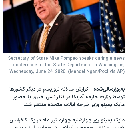
دنبال کنید
مستندها
فرهنگ و زندگی
حقوق شهروندی
انتخابات ریاست جمهوری آمریکا ۲۰۲۴
اقتصادی
حمله جمهوری اسلامی به اسرائیل
رمز مهسا
علم و فناوری
زبانهای مختلف
اسرائیل در جنگ
ورزش زنان در ایران
گالری عکس
اعتراضات زن، زندگی، آزادی
Secretary of State Mike Pompeo speaks during a news
conference at the State Department in Washington,
آرشیو پخش زنده
مجموعه مستندهای دادخواهی
Wednesday, June 24, 2020. (Mandel Ngan/Pool via AP)
تریبونال مردمی آبان ۹۸
دادگاه حمید نوری
به‌روزرسانی‌شده
- گزارش سالانه تروریسم در دیگر کشورها
توسط وزارت خارجه آمریکا در کنفرانسی خبری با حضور
چهل سال گروگان‌گیری
مایک پمپئو وزیر خارجه ایالات متحده منتشر شد.
قانون شفافیت دارائی کادر رهبری ایران
اعتراضات مردمی آبان ۹۸
مایک پمپئو روز چهارشنبه چهارم تیر ماه در یک کنفرانس
خبری به نقش جمهوری اسلامی در حمایت از تروریسم