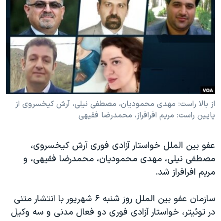
دنبال کنید
مستندها
فرهنگ و زندگی
حقوق شهروندی
انتخابات ریاست جمهوری آمریکا ۲۰۲۴
اقتصادی
حمله جمهوری اسلامی به اسرائیل
رمز مهسا
علم و فناوری
زبانهای مختلف
اسرائیل در جنگ
ورزش زنان در ایران
گالری عکس
اعتراضات زن، زندگی، آزادی
از بالا راست: مهدی محمودیان، مصطفی نیلی، آرش کیخسروی از
پایین راست: مریم افرافراز، محمدرضا فقیهی
آرشیو پخش زنده
مجموعه مستندهای دادخواهی
تریبونال مردمی آبان ۹۸
عفو بین الملل خواستار آزادی فوری آرش کیخسروی،
دادگاه حمید نوری
مصطفی نیلی، مهدی محمودیان، محمدرضا فقیهی، و
چهل سال گروگان‌گیری
مریم افرافراز شد.
قانون شفافیت دارائی کادر رهبری ایران
سازمان عفو بین الملل روز شنبه ۶ شهریور با انتشار متنی
اعتراضات مردمی آبان ۹۸
در توئیتر، خواستار آزادی فوری دو فعال مدنی و سه وکیل