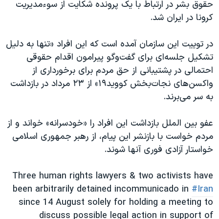
اسرائیل در جنگ
حقوق بشر در ارتباط با یک پرونده شکایت از سوء‌مدیریت
کرونا در ایران شد.
نرگس محمدی برنده جایزه نوبل صلح
همایش محافظه‌کاران آمریکا «سی‌پک»
در توییت این سازمان آمده است که این افراد «تنها به دلیل
صفحه‌های ویژه
تشکیل جلسه‌ای برای گفت‌و‌گو پیرامون اقدام حقوقی
احتمالی در پشتیبانی از حق مردم برای برخورداری از
سفر پرزیدنت ترامپ به چین
واکسن‌های نجات‌بخش کووید۱۹» از ۲۳ مرداد در بازداشت
به سر می‌برند.
عفو بین الملل بازداشت این افراد را «خودسرانه» خواند و از
مردم خواست با بازنشر این پیام، از رهبر جمهوری اسلامی
خواستار آزادی فوری آنها شوند.
Three human rights lawyers & two activists have
been arbitrarily detained incommunicado in
#Iran
since 14 August solely for holding a meeting to
discuss possible legal action in support of