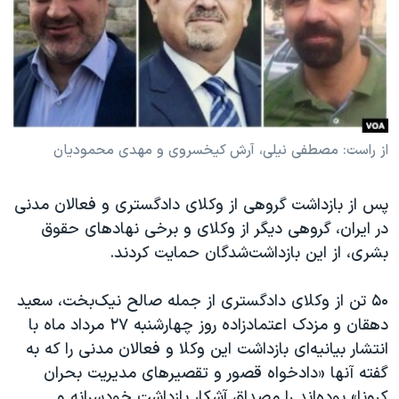
دنبال کنید
مستندها
فرهنگ و زندگی
حقوق شهروندی
انتخابات ریاست جمهوری آمریکا ۲۰۲۴
اقتصادی
حمله جمهوری اسلامی به اسرائیل
رمز مهسا
علم و فناوری
زبانهای مختلف
اسرائیل در جنگ
ورزش زنان در ایران
از راست: مصطفی نیلی، آرش کیخسروی و مهدی محمودیان
گالری عکس
اعتراضات زن، زندگی، آزادی
پس از بازداشت گروهی از وکلای دادگستری و فعالان مدنی
آرشیو پخش زنده
مجموعه مستندهای دادخواهی
در ایران،‌ گروهی دیگر از وکلای و برخی نهاد‌های حقوق
تریبونال مردمی آبان ۹۸
بشری، از این بازداشت‌شدگان حمایت کردند.
دادگاه حمید نوری
۵۰ تن از وکلای دادگستری از جمله صالح نیک‌بخت،‌ سعید
چهل سال گروگان‌گیری
دهقان و مزدک اعتمادزاده روز چهارشنبه ۲۷ مرداد ماه با
قانون شفافیت دارائی کادر رهبری ایران
انتشار بیانیه‌ای بازداشت این وکلا و فعالان مدنی را که به
گفته آنها «دادخواه قصور و تقصیرهای مدیریت بحران
اعتراضات مردمی آبان ۹۸
کرونا» بوده‌اند را مصداق آشکار بازداشت خودسرانه و