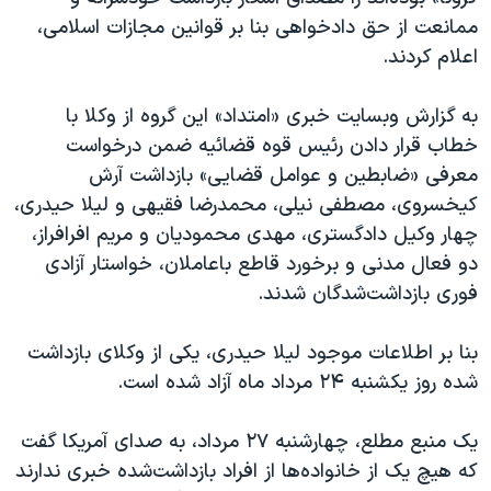
اسرائیل در جنگ
ممانعت از حق دادخواهی بنا بر قوانین مجازات اسلامی،
نرگس محمدی برنده جایزه نوبل صلح
اعلام کردند.
همایش محافظه‌کاران آمریکا «سی‌پک»
به گزارش وبسایت خبری «امتداد» این گروه از وکلا با
صفحه‌های ویژه
خطاب قرار دادن رئیس قوه قضائیه ضمن درخواست
سفر پرزیدنت ترامپ به چین
معرفی «ضابطین و عوامل قضایی» بازداشت آرش
کیخسروی، مصطفی نیلی، محمدرضا فقیهی و لیلا حیدری،‌
چهار وکیل دادگستری، مهدی محمودیان و مریم افرافراز،
دو فعال مدنی و برخورد قاطع باعاملان، خواستار آزادی
فوری بازداشت‌شدگان شدند.
بنا بر اطلاعات موجود لیلا حیدری، ‌یکی از وکلای بازداشت
شده روز یکشنبه ۲۴ مرداد ماه آزاد شده است.
یک منبع مطلع، چهارشنبه ۲۷ مرداد، به صدای آمریکا گفت
که هیچ یک از خانواده‌ها از افراد بازداشت‌شده خبری ندارند