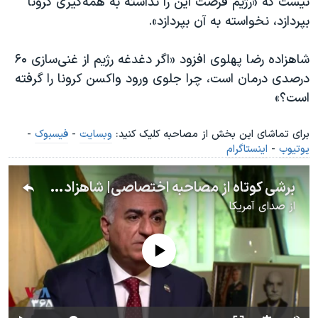
نیست که «رژیم فرصت این را نداشته به همه‌گیری کرونا
بپردازد، نخواسته به آن بپردازد».
شاهزاده رضا پهلوی افزود «اگر دغدغه رژیم از غنی‌سازی ۶۰
درصدی درمان است، چرا جلوی ورود واکسن کرونا را گرفته
است؟»
برای تماشای این بخش از مصاحبه کلیک کنید:
وبسایت
-
فیسبوک
-
یوتیوب
-
اینستاگرام
برشی کوتاه از مصاحبه اختصاصی| شاهزاده رضا پهلوی و وضعیت کووید۱۹ و واکسیناسیون در ایران
از
صدای آمریکا
No media source currently available