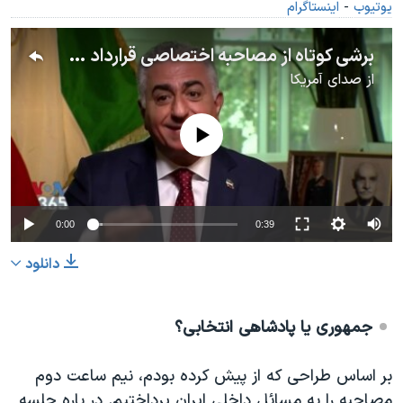
یوتیوب
-
اینستاگرام
برشی کوتاه از مصاحبه اختصاصی قرارداد میان جمهوری اسلامی و چین از نظر شاهزاده رضا پهلوی
از
صدای آمریکا
No media source currently available
0:00
0:39
دانلود
جمهوری یا پادشاهی انتخابی؟
بر اساس طراحی که از پیش کرده بودم، نیم ساعت دوم
مصاحبه را به مسائل داخلی ایران پرداختیم. در باره جلسه