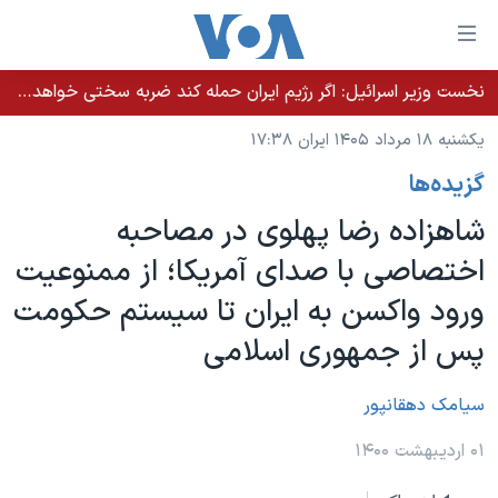
ینکهای
ابل
سترسی
نخست وزیر اسرائيل: اگر رژیم ایران حمله کند ضربه سختی خواهد خورد
خانه
هش
یکشنبه ۱۸ مرداد ۱۴۰۵ ایران ۱۷:۳۸
نسخه سبک وب‌سایت
ه
گزيده‌ها
حتوای
موضوع ها
صلی
شاهزاده رضا پهلوی در مصاحبه
برنامه های تلویزیونی
ایران
هش
اختصاصی با صدای آمریکا؛ از ممنوعیت
جدول برنامه ها
ه
آمریکا
ورود واکسن به ایران تا سیستم حکومت
فحه
صفحه‌های ویژه
جهان
صلی
پس از جمهوری اسلامی
فرکانس‌های صدای آمریکا
ورزشی
جام جهانی ۲۰۲۶
هش
پخش رادیویی
ه
گزیده‌ها
عملیات خشم حماسی
سیامک دهقانپور
ستجو
۲۵۰سالگی آمریکا
ویژه برنامه‌ها
۰۱ اردیبهشت ۱۴۰۰
یادگیری زبان انگلیسی
ویدیوها
بایگانی برنامه‌های تلویزیونی