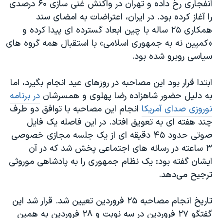
اسرائیل در جنگ
انفجاری رخ داده و تهران در واکنش غنی سازی ۶۰ درصدی
را آغاز کرده بود. در ایران، اعتراضات به امضای سند
نرگس محمدی برنده جایزه نوبل صلح
همکاری ۲۵ ساله با چین ابعاد گسترده ای پیدا کرده و
همایش محافظه‌کاران آمریکا «سی‌پک»
«کمپین نه به جمهوری اسلامی» با استقبال همه گروه های
صفحه‌های ویژه
سیاسی روبرو شده بود.
سفر پرزیدنت ترامپ به چین
ابتدا قرار بود این مصاحبه در روزهای عید انجام بگیرد، اما
به دلیل حضور شاهزاده رضا پهلوی و همسرشان
در برنامه
نوروزی صدای آمریکا
انجام این مصاحبه با توافق دو طرف
چند هفته ای به تعویق افتاد. در این فاصله یک فایل
صوتی حدود ۴۵ دقیقه ای از یک جلسه مجازی خصوصی
۳ ساعته در رسانه های اجتماعی پخش شد که در آن
ایشان گفته بود: یک نظام جمهوری را به پادشاهی موروثی
ترجیح می‌دهد.
تاریخ انجام مصاحبه ۲۵ فروردین تعیین شد. قرار شد این
گفتگو ۲۷ فروردین در سه نوبت و ۲۸ فروردین به همین