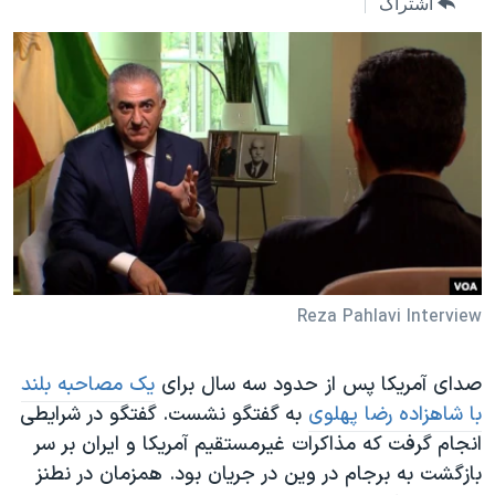
اشتراک
دنبال کنید
مستندها
فرهنگ و زندگی
حقوق شهروندی
انتخابات ریاست جمهوری آمریکا ۲۰۲۴
اقتصادی
حمله جمهوری اسلامی به اسرائیل
رمز مهسا
علم و فناوری
زبانهای مختلف
اسرائیل در جنگ
ورزش زنان در ایران
گالری عکس
اعتراضات زن، زندگی، آزادی
آرشیو پخش زنده
مجموعه مستندهای دادخواهی
تریبونال مردمی آبان ۹۸
Reza Pahlavi Interview
دادگاه حمید نوری
چهل سال گروگان‌گیری
صدای آمریکا پس از حدود سه سال برای
یک مصاحبه بلند
با شاهزاده رضا پهلوی
به گفتگو نشست. گفتگو در شرایطی
قانون شفافیت دارائی کادر رهبری ایران
انجام گرفت که مذاکرات غیرمستقیم آمریکا و ایران بر سر
اعتراضات مردمی آبان ۹۸
بازگشت به برجام در وین در جریان بود. همزمان در نطنز