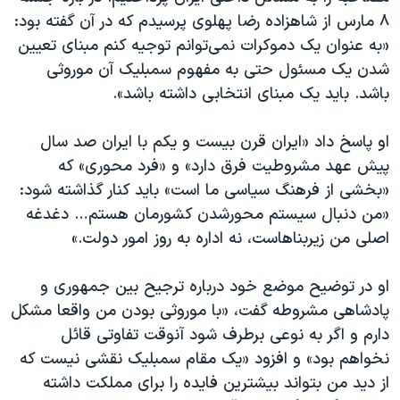
۸ مارس از شاهزاده رضا پهلوی پرسیدم که در آن گفته بود:
«به عنوان یک دموکرات نمی‌توانم توجیه کنم مبنای تعیین
شدن یک مسئول حتی به مفهوم سمبلیک آن‌ موروثی
باشد. باید یک مبنای انتخابی داشته باشد».
او پاسخ داد «ایران قرن بیست و یکم با ایران صد سال
پیش عهد مشروطیت فرق دارد» و «فرد محوری» که
«بخشی از فرهنگ سیاسی ما است» باید کنار گذاشته شود:
«من دنبال سیستم محورشدن کشورمان هستم… دغدغه
اصلی من زیربناهاست، نه اداره به روز امور دولت.»
او در توضیح موضع خود درباره ترجیح بین جمهوری و
پادشاهی مشروطه گفت، «با موروثی بودن من واقعا مشکل
دارم و اگر به نوعی برطرف شود آنوقت تفاوتی قائل
نخواهم بود» و افزود «یک مقام سمبلیک نقشی نیست که
از دید من بتواند بیشترین فایده را برای مملکت داشته