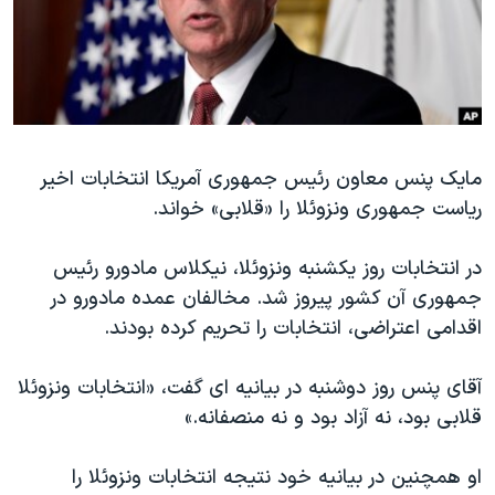
دنبال کنید
مستندها
فرهنگ و زندگی
حقوق شهروندی
انتخابات ریاست جمهوری آمریکا ۲۰۲۴
اقتصادی
حمله جمهوری اسلامی به اسرائیل
رمز مهسا
علم و فناوری
زبانهای مختلف
مایک پنس معاون رئیس جمهوری آمریکا انتخابات اخیر
اسرائیل در جنگ
ورزش زنان در ایران
ریاست جمهوری ونزوئلا را «قلابی» خواند.
گالری عکس
اعتراضات زن، زندگی، آزادی
آرشیو پخش زنده
مجموعه مستندهای دادخواهی
در انتخابات روز یکشنبه ونزوئلا، نیکلاس مادورو رئیس
جمهوری آن کشور پیروز شد. مخالفان عمده مادورو در
تریبونال مردمی آبان ۹۸
اقدامی اعتراضی، انتخابات را تحریم کرده بودند.
دادگاه حمید نوری
چهل سال گروگان‌گیری
آقای پنس روز دوشنبه در بیانیه ای گفت، «انتخابات ونزوئلا
قلابی بود، نه آزاد بود و نه منصفانه.»
قانون شفافیت دارائی کادر رهبری ایران
اعتراضات مردمی آبان ۹۸
او همچنین در بیانیه خود نتیجه انتخابات ونزوئلا را