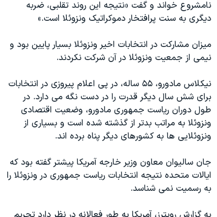
اسرائیل در جنگ
نامشروع خواند و گفت «نتیجه این روند تقلبی، ضربه
دیگری به سنت پرافتخار دموکراتیک ونزوئلا است.»
نرگس محمدی برنده جایزه نوبل صلح
همایش محافظه‌کاران آمریکا «سی‌پک»
میزان مشارکت در انتخابات اخیر ونزوئلا بسیار پایین بود و
صفحه‌های ویژه
نیمی از جمعیت ونزوئلا در آن شرکت نکردند.
سفر پرزیدنت ترامپ به چین
نیکلاس مادورو، ۵۵ ساله، در پی اعلام پیروزی در انتخابات
برای شش سال دیگر قدرت را در دست نگه می دارد. در
طول دوران ریاست جمهوری مادورو، وضعیت اقتصادی
ونزوئلا به مراتب بدتر از گذشته شده است و بسیاری از
ونزوئلایی ها به کشورهای دیگر پناه برده اند.
جان سالیوان معاون وزیر خارجه آمریکا پیشتر گفته بود که
ایالات متحده نتیجه انتخابات ریاست جمهوری در ونزوئلا را
به رسمیت نمی شناسد.
به گزارش رویترز، آمریکا به طور فعالانه در نظر دارد تحریم