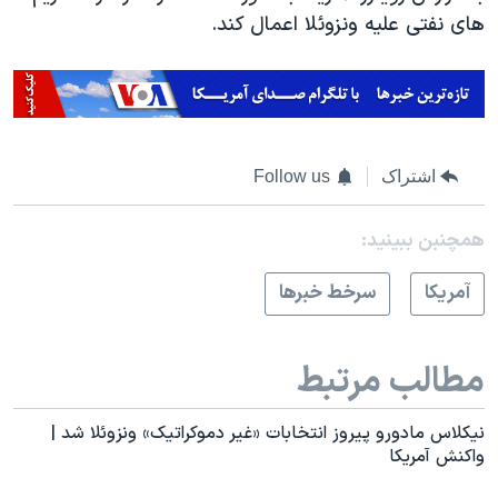
های نفتی علیه ونزوئلا اعمال کند.
اشتراک
Follow us
همچنبن ببینید:
آمريکا
سرخط خبرها
مطالب مرتبط
نیکلاس مادورو پیروز انتخابات «غیر دموکراتیک» ونزوئلا شد |
واکنش آمریکا