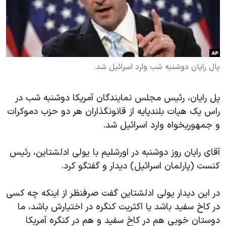
دنبال کنید
مستندها
فرهنگ و زندگی
حقوق شهروندی
انتخابات ریاست جمهوری آمریکا ۲۰۲۴
اقتصادی
حمله جمهوری اسلامی به اسرائیل
رمز مهسا
علم و فناوری
پال رایان دوشنبه شب وارد اسرائیل شد.
زبانهای مختلف
اسرائیل در جنگ
ورزش زنان در ایران
پل رایان، رئیس مجلس نمایندگان آمریکا دوشنبه شب در
گالری عکس
اعتراضات زن، زندگی، آزادی
راس یک هیات بلندپایه از قانونگذاران هر دو حزب دموکرات
آرشیو پخش زنده
مجموعه مستندهای دادخواهی
و جمهوریخواه وارد اسرائیل شد.
تریبونال مردمی آبان ۹۸
آقای رایان روز دوشنبه در اورشلیم با یولی ادلشتاین، رئیس
دادگاه حمید نوری
کنست (پارلمان اسرائیل) دیدار و گفتگو کرد.
چهل سال گروگان‌گیری
در این دیدار یولی ادلشتاین گفت صرفنظر از اینکه چه کسی
قانون شفافیت دارائی کادر رهبری ایران
در کاخ سفید باشد یا اکثریت کنگره در اختیارش باشد، ما
اعتراضات مردمی آبان ۹۸
دوستان خوبی هم در کاخ سفید و هم در کنگره آمریکا